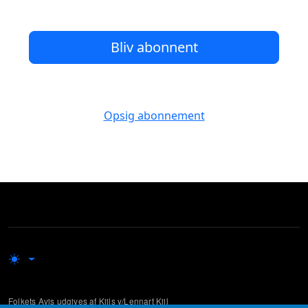
Bliv abonnent
Opsig abonnement
Folkets Avis udgives af Kiils v/Lennart Kiil