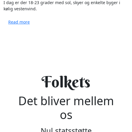
I dag er der 18-23 grader med sol, skyer og enkelte byger i
kølig vestenvind.
about Ugens vejr: Fra hedebølge til torden og blæs
Read more
Folkets
Det bliver mellem
os
Nul statsstøtte