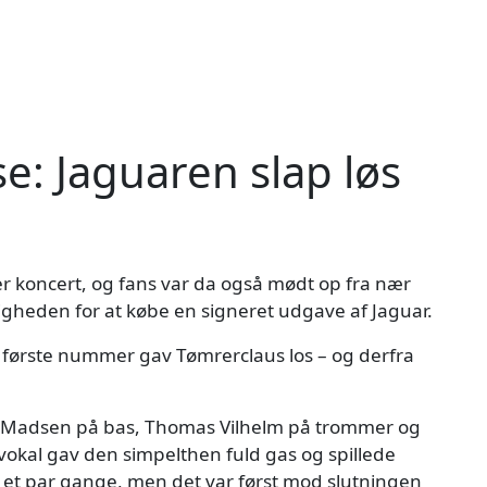
: Jaguaren slap løs
ler koncert, og fans var da også mødt op fra nær
ligheden for at købe en signeret udgave af Jaguar.
r i første nummer gav Tømrerclaus los – og derfra
n Madsen på bas, Thomas Vilhelm på trommer og
 vokal gav den simpelthen fuld gas og spillede
d et par gange, men det var først mod slutningen