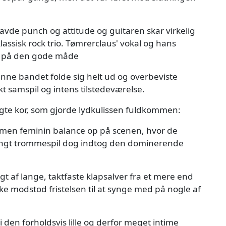
vde punch og attitude og guitaren skar virkelig
assisk rock trio. Tømrerclaus' vokal og hans
nt på den gode måde
nne bandet folde sig helt ud og overbeviste
 samspil og intens tilstedeværelse.
agte kor, som gjorde lydkulissen fuldkommen:
men feminin balance op på scenen, hvor de
ungt trommespil dog indtog den dominerende
t af lange, taktfaste klapsalver fra et mere end
kke modstod fristelsen til at synge med på nogle af
i den forholdsvis lille og derfor meget intime