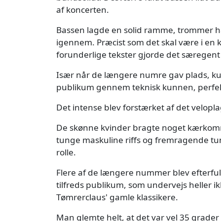
af koncerten.
Bassen lagde en solid ramme, trommer ha
igennem. Præcist som det skal være i en kl
forunderlige tekster gjorde det særege
Især når de længere numre gav plads, ku
publikum gennem teknisk kunnen, perfekt
Det intense blev forstærket af det velopl
De skønne kvinder bragte noget kærkom
tunge maskuline riffs og fremragende t
rolle.
Flere af de længere nummer blev efterfulg
tilfreds publikum, som undervejs heller i
Tømrerclaus' gamle klassikere.
Man glemte helt, at det var vel 35 grader 