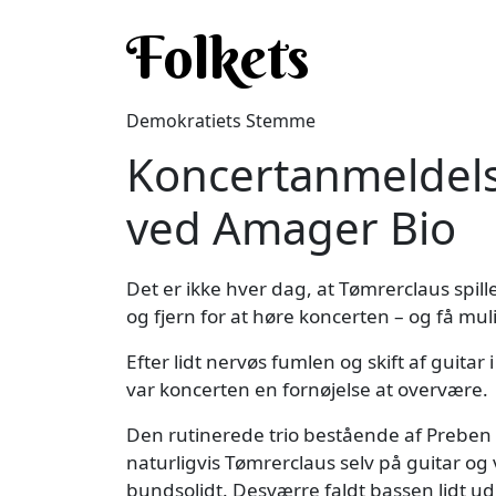
Gå til hovedindhold
Folkets
Demokratiets Stemme
Koncertanmeldelse
ved Amager Bio
Det er ikke hver dag, at Tømrerclaus spil
og fjern for at høre koncerten – og få mu
Efter lidt nervøs fumlen og skift af guita
var koncerten en fornøjelse at overvære.
Den rutinerede trio bestående af Prebe
naturligvis Tømrerclaus selv på guitar og
bundsolidt. Desværre faldt bassen lidt u