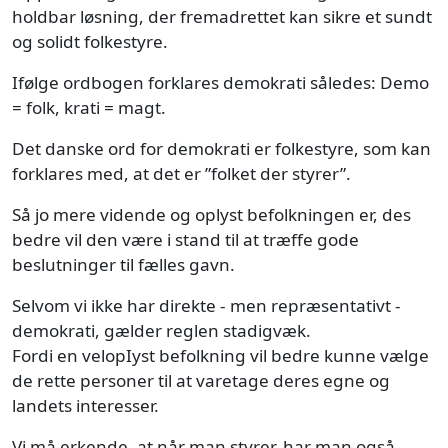
holdbar løsning, der fremadrettet kan sikre et sundt
og solidt folkestyre.
Ifølge ordbogen forklares demokrati således: Demo
= folk, krati = magt.
Det danske ord for demokrati er folkestyre, som kan
forklares med, at det er ”folket der styrer”.
Så jo mere vidende og oplyst befolkningen er, des
bedre vil den være i stand til at træffe gode
beslutninger til fælles gavn.
Selvom vi ikke har direkte - men repræsentativt -
demokrati, gælder reglen stadigvæk.
Fordi en velopIyst befolkning vil bedre kunne vælge
de rette personer til at varetage deres egne og
landets interesser.
Vi må erkende, at når man styrer, har man også