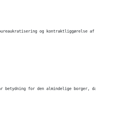
ureaukratisering og kontraktliggørelse af sexlivet, hvor
ar betydning for den almindelige borger, da det har ført 