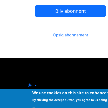
Bliv abonnent
Opsig abonnement
We use cookies on this site to enhance
By clicking the Accept button, you agree to us doing 
Folkets Avis udgives af Kiils v/Lennart Kiil