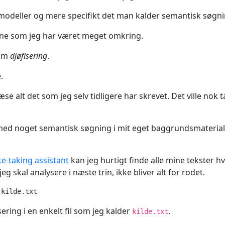
gmodeller og mere specifikt det man kalder semantisk søg
ne som jeg har været meget omkring.
 om
djøfisering
.
.
æse alt det som jeg selv tidligere har skrevet. Det ville nok
ed noget semantisk søgning i mit eget baggrundsmateriale 
te-taking assistant
kan jeg hurtigt finde alle mine tekster h
g skal analysere i næste trin, ikke bliver alt for rodet.
ering i en enkelt fil som jeg kalder
.
kilde.txt