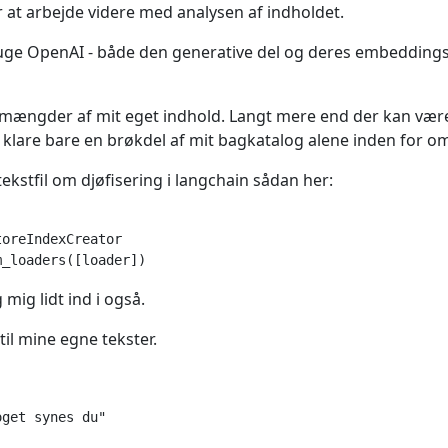
r at arbejde videre med analysen af indholdet.
ruge OpenAI - både den generative del og deres embeddings
re mængder af mit eget indhold. Langt mere end der kan være
 klare bare en brøkdel af mit bagkatalog alene inden for om
tekstfil om djøfisering i langchain sådan her:
oreIndexCreator

mig lidt ind i også.
til mine egne tekster.
get synes du"
