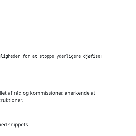
ligheder for at stoppe yderligere djøfisering af samfund
llet af råd og kommissioner, anerkende at
ruktioner.
med snippets.