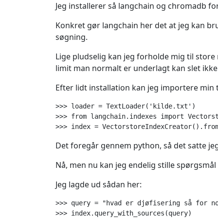
Jeg installerer så langchain og chromadb fo
Konkret gør langchain her det at jeg kan b
søgning.
Lige pludselig kan jeg forholde mig til sto
limit man normalt er underlagt kan slet ikke
Efter lidt installation kan jeg importere min 
>>> loader = TextLoader('kilde.txt')

>>> from langchain.indexes import Vectorst
Det foregår gennem python, så det satte jeg 
Nå, men nu kan jeg endelig stille spørgsmål 
Jeg lagde ud sådan her:
>>> query = "hvad er djøfisering så for no
>>> index.query_with_sources(query)
