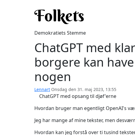
Gå til hovedindhold
Folkets
Demokratiets Stemme
ChatGPT med klar 
borgere kan have 
nogen
Lennart
Onsdag den 31. maj 2023, 13:55
ChatGPT med opsang til djøf'erne
Hvordan bruger man egentligt OpenAI's værkt
Jeg har mange af mine tekster, men desværre
Hvordan kan jeg forstå over ti tusind tekst