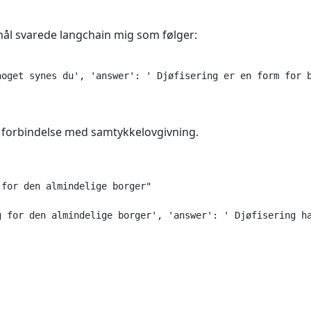
mål svarede langchain mig som følger:
noget synes du', 'answer': ' Djøfisering er en form for b
i forbindelse med samtykkelovgivning.
for den almindelige borger"

g for den almindelige borger', 'answer': ' Djøfisering h