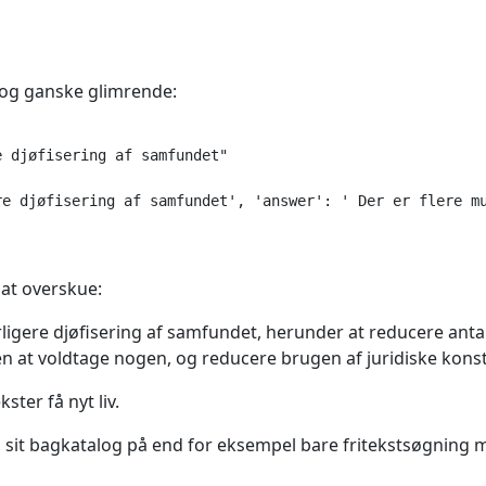
 og ganske glimrende:
 djøfisering af samfundet"

re djøfisering af samfundet', 'answer': ' Der er flere mu
 at overskue:
rligere djøfisering af samfundet, herunder at reducere anta
n at voldtage nogen, og reducere brugen af juridiske konst
ster få nyt liv.
il sit bagkatalog på end for eksempel bare fritekstsøgning 