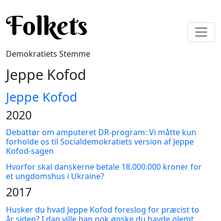
Gå til hovedindhold
Folkets
Demokratiets Stemme
Jeppe Kofod
Jeppe Kofod
2020
Debattør om amputeret DR-program: Vi måtte kun
forholde os til Socialdemokratiets version af Jeppe
Kofod-sagen
Hvorfor skal danskerne betale 18.000.000 kroner for
et ungdomshus i Ukraine?
2017
Husker du hvad Jeppe Kofod foreslog for præcist to
år siden? I dag ville han nok ønske du havde glemt