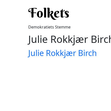
Gå til hovedindhold
Folkets
Demokratiets Stemme
Julie Rokkjær Birc
Julie Rokkjær Birch