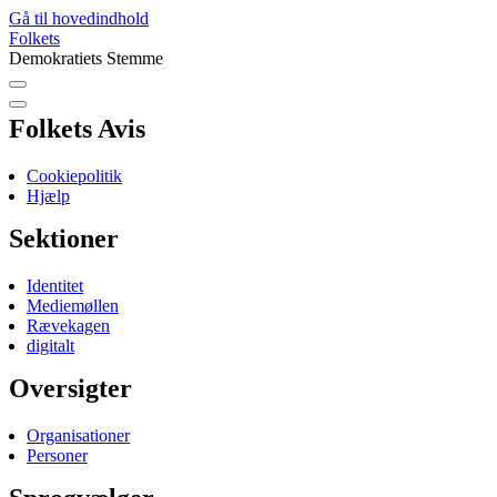
Gå til hovedindhold
Folkets
Demokratiets Stemme
Folkets Avis
Cookiepolitik
Hjælp
Sektioner
Identitet
Mediemøllen
Rævekagen
digitalt
Oversigter
Organisationer
Personer