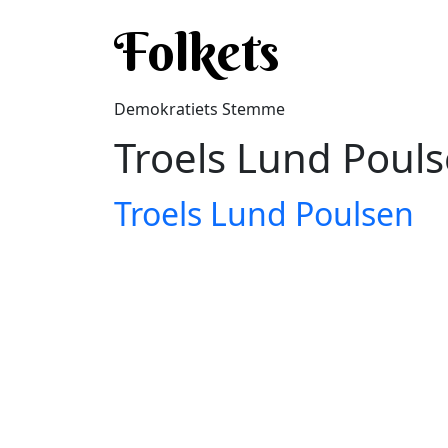
Gå til hovedindhold
Folkets
Demokratiets Stemme
Troels Lund Poul
Troels Lund Poulsen