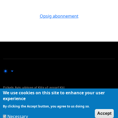
Opsig abonnement
Folkets Avis udgives af Kiils v/Lennart Kiil
We use cookies on this site to enhance your user
Udgivelsen supplerer mere traditionelle og etablerede medier ved at lade
experience
ikke-professionelle skribenter komme til orde i den offentlige debat.
By clicking the Accept button, you agree to us doing so.
W
Accept
Necessary