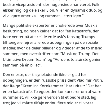
bedste vicepræsident, der nogensinde har været. Folk
elsker mig, og de elsker Elon. Vi er en dynamisk duo, og
vi vil gøre Amerika... og rummet... stort igen."
Mange politiske eksperter er chokerede over Musk's
beslutning, og noen kalder det for "en katastrofe, der
bare venter på at ske". Men Musk's fans og Trumps
tilhængere fejrer allerede udpegningen på de sociale
medier, hvor de deler billeder og videoer af de to mænd
sammen, med overskrifter som "Musk og Trump: Det
Ultimative Dream Team" og "Verdens to største genier
sammen på én billet".
Den eneste, der tilsyneladende ikke er glad for
udpegningen, er den russiske præsident Vladimir Putin,
der ifølge "Kremlins Kornkammer" har udtalt: "Det her
er en katastrofe. To egoer, der konkurrerer om at være
nummer ét, vil ikke gøre verden til et bedre sted. Jeg
tror, jeg vil måtte tilføje endnu flere midler til vores