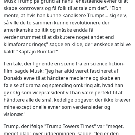
Musk Trump på grund af hans "enestående evner til at
skabe kontrovers og få folk til at tale om det". "Elon
mente, at hvis han kunne kanalisere Trumps... sig selv,
så ville de to sammen kunne revolutionere den
amerikanske politik og måske endda få
verdensrummet til at diskutere noget andet end
klimaforandringer," sagde en kilde, der ønskede at blive
kaldt "Kaptajn Rumfart".
I en tale, der lignende en scene fra en science fiction-
film, sagde Musk: "Jeg har altid været fascineret af
Donalds evne til at håndtere medierne og skabe en
følelse af drama og spænding omkring alt, hvad han
gør. Og som vicepræsident vil han være perfekt til at
håndtere alle de små, kedelige opgaver, der ikke kræver
mine exceptionelle evner som verdensleder og
visionær."
Trump, der ifølge "Trump Towers Times" var "meget,
meget glad" over udpegningen, sagde: "Jeg er den