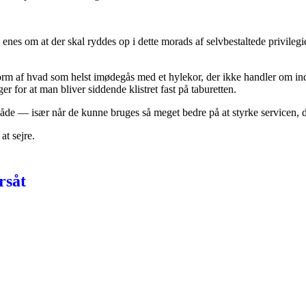
enes om at der skal ryddes op i dette morads af selvbestaltede privilegier,
form af hvad som helst imødegås med et hylekor
, der ikke handler om in
er for at man bliver siddende klistret fast på taburetten.
n måde –– især når de kunne bruges så meget bedre på at styrke servicen, d
at sejre.
rsåt