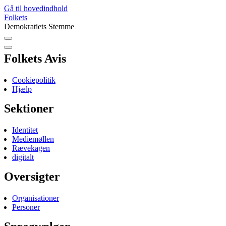
Gå til hovedindhold
Folkets
Demokratiets Stemme
Folkets Avis
Cookiepolitik
Hjælp
Sektioner
Identitet
Mediemøllen
Rævekagen
digitalt
Oversigter
Organisationer
Personer