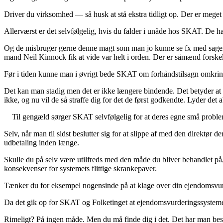
Driver du virksomhed –– så husk at stå ekstra tidligt op. Der er mege
Allerværst er det selvfølgelig, hvis du falder i unåde hos SKAT. De har m
Og de misbruger gerne denne magt som man jo kunne se fx med sagen
mand Neil Kinnock fik at vide var helt i orden. Der er såmænd forskel
Før i tiden kunne man i øvrigt bede SKAT om forhåndstilsagn omkring
Det kan man stadig men det er ikke længere bindende. Det betyder at SK
ikke, og nu vil de så straffe dig for det de først godkendte. Lyder det 
Til gengæld sørger SKAT selvfølgelig for at deres egne små probleme
Selv, når man til sidst beslutter sig for at slippe af med den direktør
udbetaling inden længe.
Skulle du på selv være utilfreds med den måde du bliver behandlet på, 
konsekvenser for systemets flittige skrankepaver.
Tænker du for eksempel nogensinde på at klage over din ejendomsvur
Da det gik op for SKAT og Folketinget at ejendomsvurderingssystemet sej
Rimeligt? På ingen måde. Men du må finde dig i det. Det har man besl