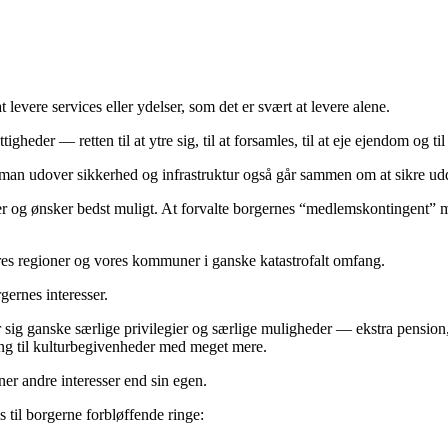
levere services eller ydelser, som det er svært at levere alene.
tigheder –– retten til at ytre sig, til at forsamles, til at eje ejendom og 
t man udover sikkerhed og infrastruktur også går sammen om at sikre ud
ser og ønsker bedst muligt. At forvalte borgernes “medlemskontingent” m
ores regioner og vores kommuner i ganske katastrofalt omfang.
gernes interesser.
er sig ganske særlige privilegier og særlige muligheder –– ekstra pension,
gang til kulturbegivenheder med meget mere.
ner andre interesser end sin egen.
s til borgerne forbløffende ringe: