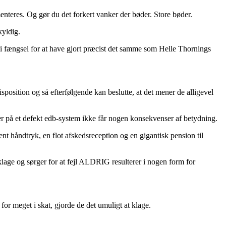
umenteres. Og
gør du det forkert vanker der bøder
. Store bøder.
kyldig.
fængsel for at have gjort præcist det samme som Helle Thornings
position og så efterfølgende kan beslutte, at det mener de alligevel
der på et defekt edb-system ikke får nogen konsekvenser af betydning.
ent håndtryk, en flot afskedsreception og en gigantisk pension til
klage og sørger for at fejl ALDRIG resulterer i nogen form for
for meget i skat, gjorde de det umuligt at klage.