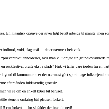
res. En gigantisk opgave der giver højt betalt arbejde til mange, men s
er indbrud, vold, slagsmål –– de er nærmest helt væk.
e “præventive” anholdelser, hvis man vil udnytte sin grundlovssikrede re
n rockfestival bruge ekstra plads? Fint, vi tager bare jorden fra en gar
v lagt ud til kommunerne er der nærmest gået sport i tage folks ejendom f
erne efterhånden fuldstændig grotesk:
 man vil se om en enkelt kører bil beruset.
stille stenene omkring bål-pladsen forkert.
il 5 cm forkert –– for så falder der brænde ned!