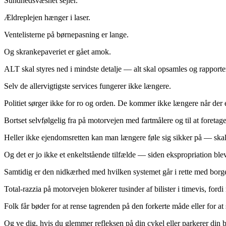
Sundhedsvæsnet sejler.
Ældreplejen hænger i laser.
Ventelisterne på børnepasning er lange.
Og skrankepaveriet er gået amok.
ALT skal styres ned i mindste detalje –– alt skal opsamles og rapporte
Selv de allervigtigste services fungerer ikke længere.
Politiet sørger ikke for ro og orden. De kommer ikke længere når der 
Bortset selvfølgelig fra på motorvejen med fartmålere og til at foretag
Heller ikke ejendomsretten kan man længere føle sig sikker på –– skal e
Og det er jo ikke et enkeltstående tilfælde –– siden ekspropriation ble
Samtidig er den nidkærhed med hvilken systemet går i rette med borg
Total-razzia på motorvejen blokerer tusinder af bilister i timevis, fordi
Folk får bøder for at rense tagrenden på den forkerte måde eller for at 
Og ve dig, hvis du glemmer refleksen på din cykel eller parkerer din b