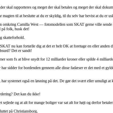
t der skal rapporteres og meget der skal betales og meget der skal dok
agten til at beslutte at du er skyldig, til du selv har bevist at du er us
 omkring Camilla West –– fotomodellen som SKAT gerne ville sende i 
 på folk, husk det!
 skatteforhold.
AT nu kan fortælle dig at det er helt OK at foretage en eller anden dis
absurd? Det er sandt!
r som fx at blive snydt for 12 milliarder kroner eller spilde 4 milliar
 der har sidder for bordenden gennem alle disse fadæser er det med et gyld
har systemet også en løsning på det. De gør det svært eller umuligt at 
dering? Det kan du ikke!
lede og at alt for mange boliger var sat alt for højt og derfor betaler 
uttet på Christiansborg.