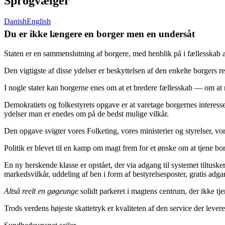
Sprogvælger
Danish
English
Du er ikke længere en borger men en undersåt
Staten er en sammenslutning af borgere, med henblik på i fællesskab at 
Den vigtigste af disse ydelser er beskyttelsen af den enkelte borgers ret
I nogle stater kan borgerne enes om at et bredere fællesskab –– om a
Demokratiets og folkestyrets opgave er at varetage borgernes interes
ydelser man er enedes om på de bedst mulige vilkår.
Den opgave svigter vores Folketing, vores ministerier og styrelser, v
Politik er blevet til en kamp om magt frem for et ønske om at tjene bor
En ny herskende klasse er opstået
, der via adgang til systemet tiltusk
markedsvilkår, uddeling af ben i form af bestyrelsesposter, gratis ad
Altså reelt en gøgeunge
solidt parkeret i magtens centrum, der ikke tje
Trods verdens højeste skattetryk er kvaliteten af den service der levere