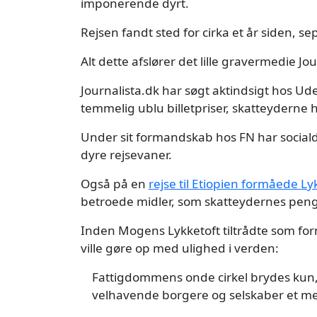
imponerende dyrt.
Rejsen fandt sted for cirka et år siden, 
Alt dette afslører det lille gravermedie Jo
Journalista.dk har søgt aktindsigt hos U
temmelig ublu billetpriser, skatteyderne 
Under sit formandskab hos FN har socialde
dyre rejsevaner.
Også på en
rejse til Etiopien formåede L
betroede midler, som skatteydernes penge
Inden Mogens Lykketoft tiltrådte som for
ville gøre op med ulighed i verden:
Fattigdommens onde cirkel brydes kun, 
velhavende borgere og selskaber et mege