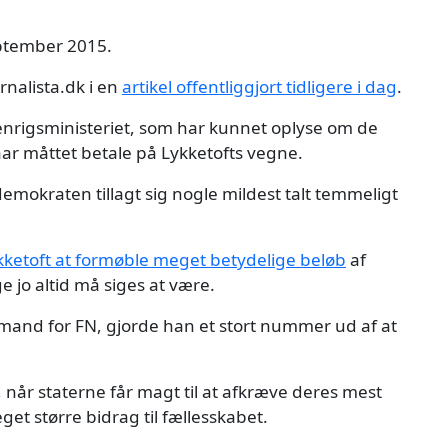
september 2015.
urnalista.dk i en
artikel offentliggjort tidligere i dag
.
denrigsministeriet, som har kunnet oplyse om de
har måttet betale på Lykketofts vegne.
mokraten tillagt sig nogle mildest talt temmeligt
ykketoft at formøble meget betydelige beløb
af
 jo altid må siges at være.
mand for FN, gjorde han et stort nummer ud af at
når staterne får magt til at afkræve deres mest
t større bidrag til fællesskabet.