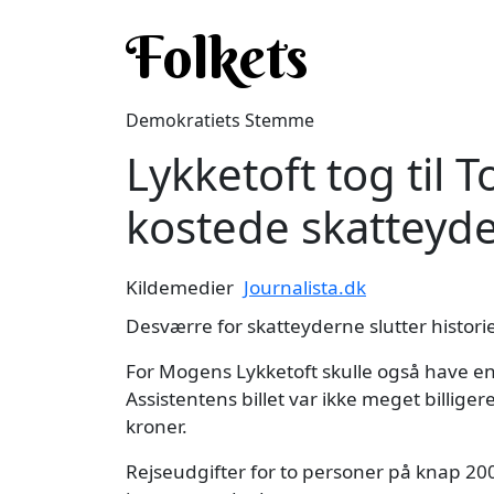
Gå til hovedindhold
Folkets
Demokratiets Stemme
Lykketoft tog til T
kostede skatteyd
Kildemedier
Journalista.dk
Desværre for skatteyderne slutter historie
For Mogens Lykketoft skulle også have en
Assistentens billet var ikke meget billiger
kroner.
Rejseudgifter for to personer på knap 200.