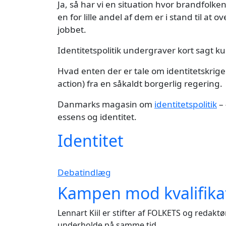
Ja, så har vi en situation hvor brandfolk
en for lille andel af dem er i stand til a
jobbet.
Identitetspolitik undergraver kort sagt k
Hvad enten der er tale om identitetskrigere 
action) fra en såkaldt borgerlig regering.
Danmarks magasin om
identitetspolitik
– 
essens og identitet.
Identitet
Debatindlæg
Kampen mod kvalifika
Lennart Kiil er stifter af FOLKETS og redak
underholde på samme tid.