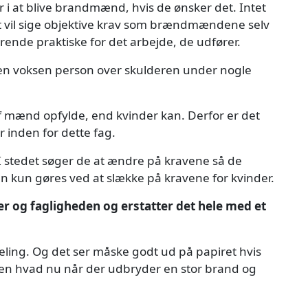
er i at blive brandmænd, hvis de ønsker det. Intet
 vil sige objektive krav som brændmændene selv
nde praktiske for det arbejde, de udfører.
n voksen person over skulderen under nogle
af mænd opfylde, end kvinder kan. Derfor er det
r inden for dette fag.
 I stedet søger de at ændre på kravene så de
kan kun gøres ved at slække på kravene for kvinder.
er og fagligheden og erstatter det hele med et
ling. Og det ser måske godt ud på papiret hvis
en hvad nu når der udbryder en stor brand og