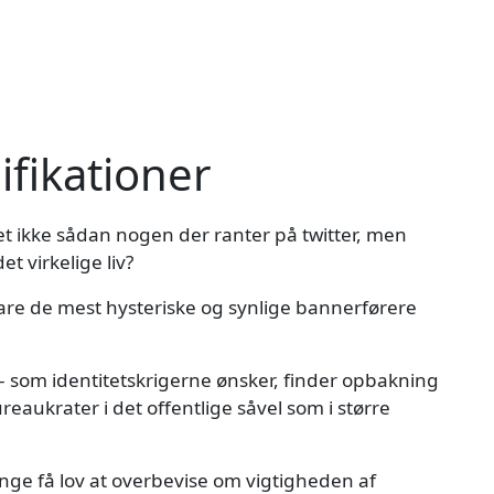
fikationer
det ikke sådan nogen der ranter på twitter, men
t virkelige liv?
bare de mest hysteriske og synlige bannerførere
g - som identitetskrigerne ønsker, finder opbakning
eaukrater i det offentlige såvel som i større
nge få lov at overbevise om vigtigheden af