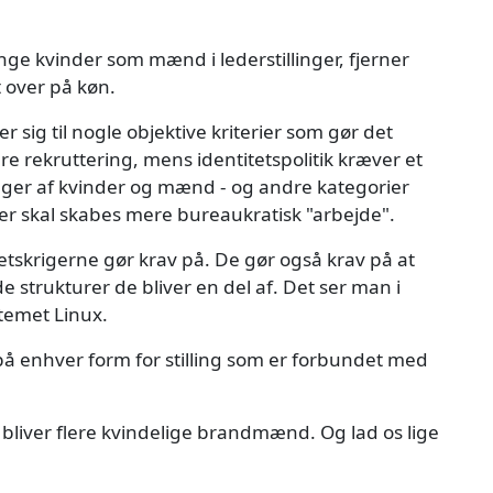
nge kvinder som mænd i lederstillinger, fjerner
t over på køn.
 sig til nogle objektive kriterier som gør det
ere rekruttering, mens identitetspolitik kræver et
linger af kvinder og mænd - og andre kategorier
r skal skabes mere bureaukratisk "arbejde".
itetskrigerne gør krav på. De gør også krav på at
 strukturer de bliver en del af. Det ser man i
temet Linux.
på enhver form for stilling som er forbundet med
 bliver flere kvindelige brandmænd. Og lad os lige