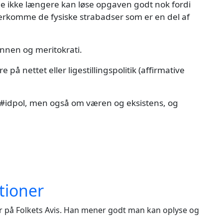
ene ikke længere kan løse opgaven godt nok fordi
t overkomme de fysiske strabadser som er en del af
unnen og meritokrati.
på nettet eller ligestillingspolitik (affirmative
#idpol, men også om væren og eksistens, og
tioner
tør på Folkets Avis. Han mener godt man kan oplyse og