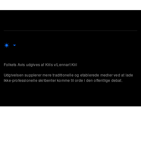
Folkets Avis udgives af Kiils v/Lennart Kiil
Udgivelsen supplerer mere traditionelle og etablerede medier ved at lade
ikke-professionelle skribenter komme til orde i den offentlige debat.