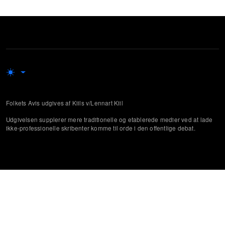
Folkets Avis udgives af Kiils v/Lennart Kiil
Udgivelsen supplerer mere traditionelle og etablerede medier ved at lade
ikke-professionelle skribenter komme til orde i den offentlige debat.