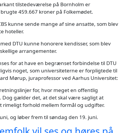
rkant tilstedeværelse på Bornholm er
 brugte 459.667 kroner på Folkemødet.
 CBS kunne sende mange af sine ansatte, som blev
 hoteller.
hed med DTU kunne honorere kendisser, som blev
orskellige arrangementer.
ses for at have en begrænset forbindelse til DTU
igvis noget, som universiteterne er forpligtede til
gaard Mørup, juraprofessor ved Aarhus Universitet:
 retningslinjer for, hvor meget en offentlig
og gælder det, at det skal være sagligt at
t rimeligt forhold mellem formål og udgifter.
ni, og løber frem til søndag den 19. juni.
folk vil ses og høres på