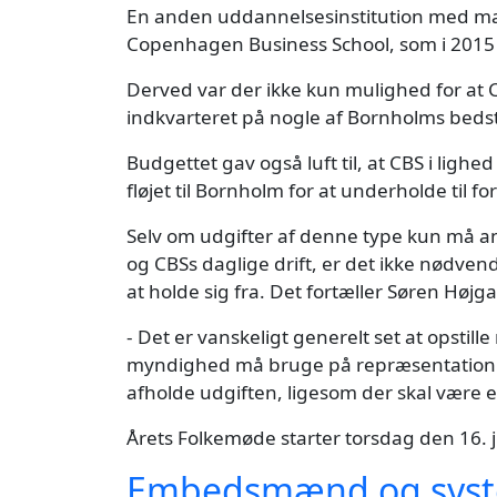
En anden uddannelsesinstitution med ma
Copenhagen Business School, som i 2015
Derved var der ikke kun mulighed for at
indkvarteret på nogle af Bornholms bedste
Budgettet gav også luft til, at CBS i lig
fløjet til Bornholm for at underholde til f
Selv om udgifter af denne type kun må an
og CBSs daglige drift, er det ikke nødvend
at holde sig fra. Det fortæller Søren Høj
- Det er vanskeligt generelt set at opstille
myndighed må bruge på repræsentation. D
afholde udgiften, ligesom der skal være e
Årets Folkemøde starter torsdag den 16. ju
Embedsmænd og system