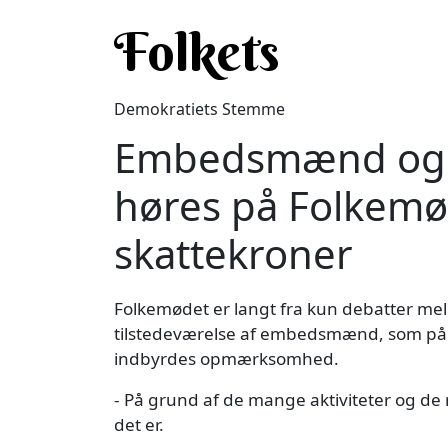
Gå til hovedindhold
Folkets
Demokratiets Stemme
Embedsmænd og sy
høres på Folkemød
skattekroner
Folkemødet er langt fra kun debatter mel
tilstedeværelse af embedsmænd, som på
indbyrdes opmærksomhed.
- På grund af de mange aktiviteter og d
det er.