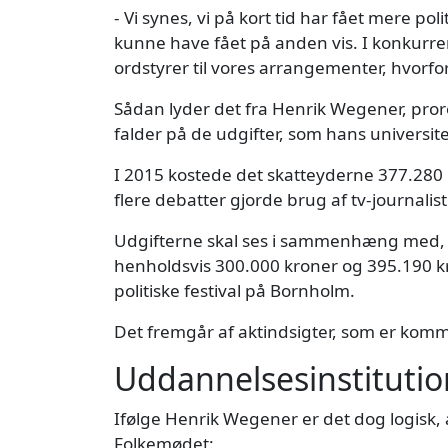
- Vi synes, vi på kort tid har fået mere 
kunne have fået på anden vis. I konkurr
ordstyrer til vores arrangementer, hvorfo
Sådan lyder det fra Henrik Wegener, pror
falder på de udgifter, som hans universit
I 2015 kostede det skatteyderne 377.280 k
flere debatter gjorde brug af tv-journali
Udgifterne skal ses i sammenhæng med, at
henholdsvis 300.000 kroner og 395.190 k
politiske festival på Bornholm.
Det fremgår af aktindsigter, som er komme
Uddannelsesinstitutio
Ifølge Henrik Wegener er det dog logisk, 
Folkemødet: