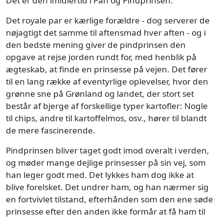
Det er den imidlertid i Pan og Pindprinsen.
Det royale par er kærlige forældre - dog serverer de
nøjagtigt det samme til aftensmad hver aften - og i
den bedste mening giver de pindprinsen den
opgave at rejse jorden rundt for, med henblik på
ægteskab, at finde en prinsesse på vejen. Det fører
til en lang række af eventyrlige oplevelser, hvor den
grønne sne på Grønland og landet, der stort set
består af bjerge af forskellige typer kartofler: Nogle
til chips, andre til kartoffelmos, osv., hører til blandt
de mere fascinerende.
Pindprinsen bliver taget godt imod overalt i verden,
og møder mange dejlige prinsesser på sin vej, som
han leger godt med. Det lykkes ham dog ikke at
blive forelsket. Det undrer ham, og han nærmer sig
en fortvivlet tilstand, efterhånden som den ene søde
prinsesse efter den anden ikke formår at få ham til