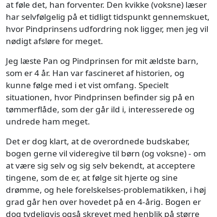
at føle det, han forventer. Den kvikke (voksne) læser
har selvfølgelig på et tidligt tidspunkt gennemskuet,
hvor Pindprinsens udfordring nok ligger, men jeg vil
nødigt afsløre for meget.
Jeg læste Pan og Pindprinsen for mit ældste barn,
som er 4 år. Han var fascineret af historien, og
kunne følge med i et vist omfang. Specielt
situationen, hvor Pindprinsen befinder sig på en
tømmerflåde, som der går ild i, interesserede og
undrede ham meget.
Det er dog klart, at de overordnede budskaber,
bogen gerne vil videregive til børn (og voksne) - om
at være sig selv og sig selv bekendt, at acceptere
tingene, som de er, at følge sit hjerte og sine
drømme, og hele forelskelses-problematikken, i høj
grad går hen over hovedet på en 4-årig. Bogen er
dog tydeligvis også skrevet med henblik på større