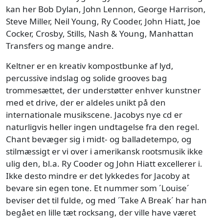
kan her Bob Dylan, John Lennon, George Harrison,
Steve Miller, Neil Young, Ry Cooder, John Hiatt, Joe
Cocker, Crosby, Stills, Nash & Young, Manhattan
Transfers og mange andre.
Keltner er en kreativ kompostbunke af lyd,
percussive indslag og solide grooves bag
trommesættet, der understøtter enhver kunstner
med et drive, der er aldeles unikt på den
internationale musikscene. Jacobys nye cd er
naturligvis heller ingen undtagelse fra den regel.
Chant bevæger sig i midt- og balladetempo, og
stilmæssigt er vi over i amerikansk rootsmusik ikke
ulig den, bl.a. Ry Cooder og John Hiatt excellerer i.
Ikke desto mindre er det lykkedes for Jacoby at
bevare sin egen tone. Et nummer som ´Louise´
beviser det til fulde, og med ´Take A Break´ har han
begået en lille tæt rocksang, der ville have været