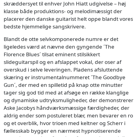
skræddersyet til enhver John Hiatt udgivelse – høj
klasse både produktions- og melodimæssigt der
placerer den danske guitarist helt oppe blandt vores
bedste hjemmelige sangskrivere.
Blandt de otte selvkomponerede numre er det
ligeledes værd at nævne den gyngende ´The
Florence Blues´ tilsat eminent stilsikkert
slideguitarspil og en afslappet vokal, der oser af
overskud i selve leveringen. Pladens afsluttende
skæring er instrumentalnummeret ´The Goodbye
Gun´, der med en spilletid på knap otte minutter
tager sig god tid med at afsøge en række klanglige
og dynamiske udtryksmuligheder, der demonstrerer
Aske Jacobys håndværksmæssige færdigheder, der
aldrig ender som postuleret blær, men bevarer en ro
og et overblik, hvor trioen med keltner og Scherr i
fællesskab bygger en nærmest hypnotiserende