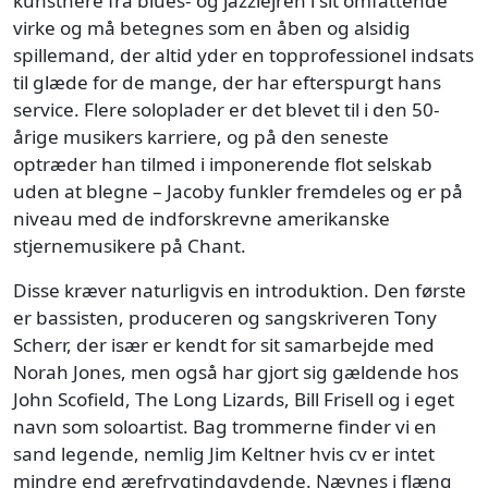
kunstnere fra blues- og jazzlejren i sit omfattende
virke og må betegnes som en åben og alsidig
spillemand, der altid yder en topprofessionel indsats
til glæde for de mange, der har efterspurgt hans
service. Flere soloplader er det blevet til i den 50-
årige musikers karriere, og på den seneste
optræder han tilmed i imponerende flot selskab
uden at blegne – Jacoby funkler fremdeles og er på
niveau med de indforskrevne amerikanske
stjernemusikere på Chant.
Disse kræver naturligvis en introduktion. Den første
er bassisten, produceren og sangskriveren Tony
Scherr, der især er kendt for sit samarbejde med
Norah Jones, men også har gjort sig gældende hos
John Scofield, The Long Lizards, Bill Frisell og i eget
navn som soloartist. Bag trommerne finder vi en
sand legende, nemlig Jim Keltner hvis cv er intet
mindre end ærefrygtindgydende. Nævnes i flæng