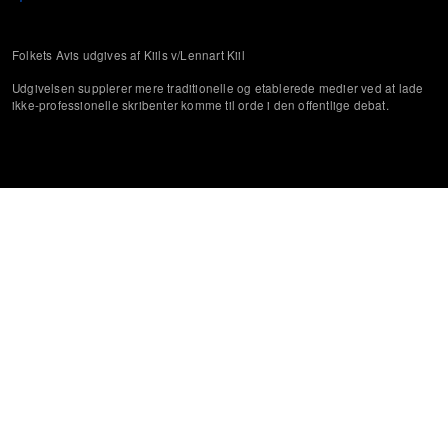
Folkets Avis udgives af Kiils v/Lennart Kiil
Udgivelsen supplerer mere traditionelle og etablerede medier ved at lade
ikke-professionelle skribenter komme til orde i den offentlige debat.