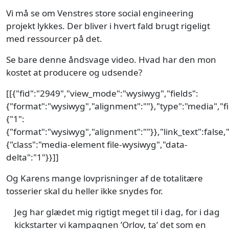
Vi må se om Venstres store social engineering
projekt lykkes. Der bliver i hvert fald brugt rigeligt
med ressourcer på det.
Se bare denne åndsvage video. Hvad har den mon
kostet at producere og udsende?
[[{"fid":"2949","view_mode":"wysiwyg","fields":
{"format":"wysiwyg","alignment":""},"type":"media","fi
{"1":
{"format":"wysiwyg","alignment":""}},"link_text":false,"
{"class":"media-element file-wysiwyg","data-
delta":"1"}}]]
Og Karens mange lovprisninger af de totalitære
tosserier skal du heller ikke snydes for.
Jeg har glædet mig rigtigt meget til i dag, for i dag
kickstarter vi kampagnen ’Orlov, ta’ det som en