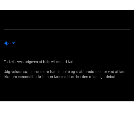
Folkets Avis udgives af Kiils v/Lennart Kiil
Udgivelsen supplerer mere traditionelle og etablerede medier ved at lade
ikke-professionelle skribenter komme til orde i den offentlige debat.