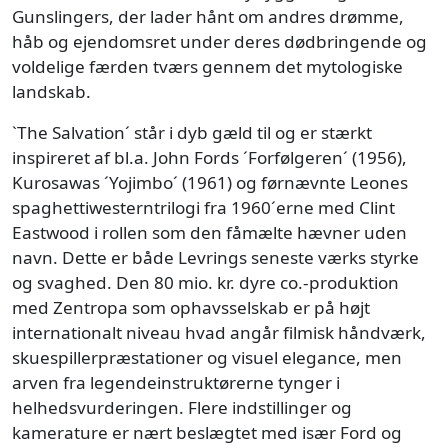
Gunslingers, der lader hånt om andres drømme,
håb og ejendomsret under deres dødbringende og
voldelige færden tværs gennem det mytologiske
landskab.
`The Salvation´ står i dyb gæld til og er stærkt
inspireret af bl.a. John Fords ´Forfølgeren´ (1956),
Kurosawas ´Yojimbo´ (1961) og førnævnte Leones
spaghettiwesterntrilogi fra 1960´erne med Clint
Eastwood i rollen som den fåmælte hævner uden
navn. Dette er både Levrings seneste værks styrke
og svaghed. Den 80 mio. kr. dyre co.-produktion
med Zentropa som ophavsselskab er på højt
internationalt niveau hvad angår filmisk håndværk,
skuespillerpræstationer og visuel elegance, men
arven fra legendeinstruktørerne tynger i
helhedsvurderingen. Flere indstillinger og
kamerature er nært beslægtet med især Ford og