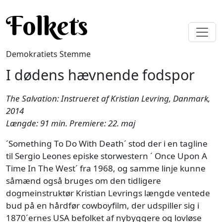
Gå til hovedindhold
Folkets
Demokratiets Stemme
I dødens hævnende fodspor
The Salvation: Instrueret af Kristian Levring, Danmark,
2014
Længde: 91 min. Premiere: 22. maj
´Something To Do With Death´ stod der i en tagline
til Sergio Leones episke storwestern ´ Once Upon A
Time In The West´ fra 1968, og samme linje kunne
såmænd også bruges om den tidligere
dogmeinstruktør Kristian Levrings længde ventede
bud på en hårdfør cowboyfilm, der udspiller sig i
1870´ernes USA befolket af nybyggere og lovløse