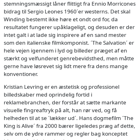
stemningsmæssigt låner flittigt fra Ennio Morricones
bidrag til Sergio Leones 1960´er westerns. Det skal
Winding bestemt ikke høre et ondt ord for, da
resultatet fungerer upåklageligt, og desuden er der
intet galt i at lade sig inspirere af en sand mester
som den italienske filmkomponist. ´The Salvation´ er
hele vejen igennem i lyd og billeder præget af en
stærkt og velfunderet genrebevidsthed, men måtte
gerne have løsrevet sig lidt mere fra dens mange
konventioner.
Kristian Levring er en æstetisk og professionel
billedskaber med oprindelig fortid i
reklamebranchen, der forstår at sætte markante
visuelle fingreaftryk på alt, han rør ved, og få
helheden til at se ´lækker ud´. Hans dogmefilm ´The
King is Alive´ fra 2000 bærer ligeledes præg af dette,
selv om de ydre rammer og regler bag konceptet