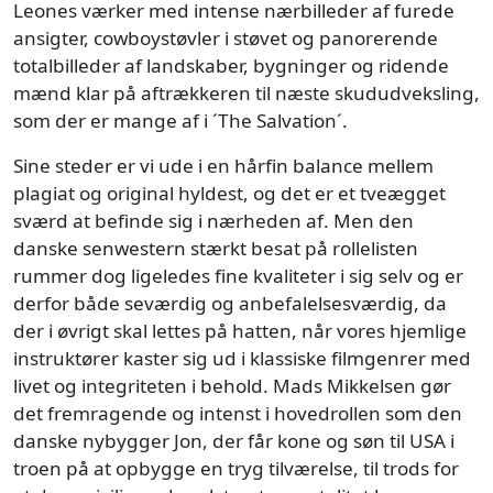
Leones værker med intense nærbilleder af furede
ansigter, cowboystøvler i støvet og panorerende
totalbilleder af landskaber, bygninger og ridende
mænd klar på aftrækkeren til næste skududveksling,
som der er mange af i ´The Salvation´.
Sine steder er vi ude i en hårfin balance mellem
plagiat og original hyldest, og det er et tveægget
sværd at befinde sig i nærheden af. Men den
danske senwestern stærkt besat på rollelisten
rummer dog ligeledes fine kvaliteter i sig selv og er
derfor både seværdig og anbefalelsesværdig, da
der i øvrigt skal lettes på hatten, når vores hjemlige
instruktører kaster sig ud i klassiske filmgenrer med
livet og integriteten i behold. Mads Mikkelsen gør
det fremragende og intenst i hovedrollen som den
danske nybygger Jon, der får kone og søn til USA i
troen på at opbygge en tryg tilværelse, til trods for