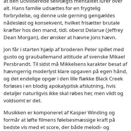
at den uciviliserede selvtægts mentalitet lurer over
alt. Hans familie udsættes for en frygtelig
forbrydelse, og denne usle gerning gengældes
nådesløst og konsekvent, hvilket frisætter brutale
kræfter hos den mand, tidl. oberst Delarue (Jeffrey
Dean Morgan), der ønsker at hævne Jons hævn.
Jon får i starten hjælp af broderen Peter spillet med
gusto og grauballemand attitude af svenske Mikael
Persbrandt. Til sidst må Mikkelsens karakter besat af
hævngerrig moderlyst klare opgaven på egen hånd,
og det endelige opgør i den lille flække Black Creek
forløses i en blodig apokalyptisk afslutning, hvis
detaljer naturligvis ikke skal røbes her, men vildt og
voldsomt er det.
Musikken er komponeret af Kasper Winding og
formår at løfte filmens følelsesmæssige kraft på
bedste vis med et score, der både melodi- og