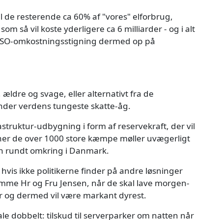
l de resterende ca 60% af "vores" elforbrug,
om så vil koste yderligere ca 6 milliarder - og i alt
 PSO-omkostningsstigning dermed op på
 ældre og svage, eller alternativt fra de
nder verdens tungeste skatte-åg.
astruktur-udbygning i form af reservekraft, der vil
ner de over 1000 store kæmpe møller uvægerligt
ten rundt omkring i Danmark.
hvis ikke politikerne finder på andre løsninger
ramme Hr og Fru Jensen, når de skal lave morgen-
r og dermed vil være markant dyrest.
e dobbelt: tilskud til serverparker om natten når