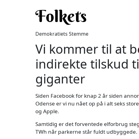
Gå til hovedindhold
Folkets
Demokratiets Stemme
Vi kommer til at be
indirekte tilskud 
giganter
Siden Facebook for knap 2 år siden anno
Odense er vi nu nået op på i alt seks sto
og Apple.
Samtidig er det forventede elforbrug steget
TWh når parkerne står fuldt udbyggede.