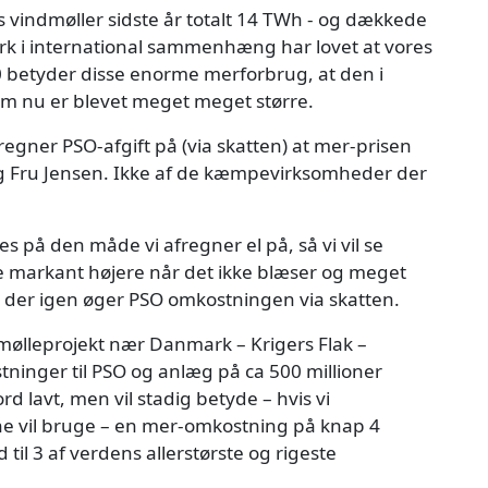
 vindmøller sidste år totalt 14 TWh - og dækkede
rk i international sammenhæng har lovet at vores
40 betyder disse enorme merforbrug, at den i
røm nu er blevet meget meget større.
egner PSO-afgift på (via skatten) at mer-prisen
og Fru Jensen. Ikke af de kæmpevirksomheder der
es på den måde vi afregner el på, så vi vil se
re markant højere når det ikke blæser og meget
 der igen øger PSO omkostningen via skatten.
ndmølleprojekt nær Danmark – Krigers Flak –
ninger til PSO og anlæg på ca 500 millioner
rd lavt, men vil stadig betyde – hvis vi
ne vil bruge – en mer-omkostning på knap 4
 til 3 af verdens allerstørste og rigeste