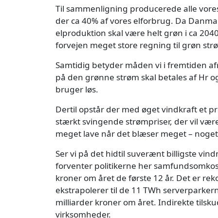
Til sammenligning producerede alle vores
der ca 40% af vores elforbrug. Da Danma
elproduktion skal være helt grøn i ca 20
forvejen meget store regning til grøn st
Samtidig betyder måden vi i fremtiden afr
på den grønne strøm skal betales af Hr 
bruger løs.
Dertil opstår der med øget vindkraft et pr
stærkt svingende strømpriser, der vil væ
meget lave når det blæser meget – noget
Ser vi på det hidtil suverænt billigste vi
forventer politikerne her samfundsomkost
kroner om året de første 12 år. Det er reko
ekstrapolerer til de 11 TWh serverparker
milliarder kroner om året. Indirekte tilskud
virksomheder.