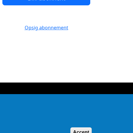
Opsig abonnement
Withdraw consen
Accept