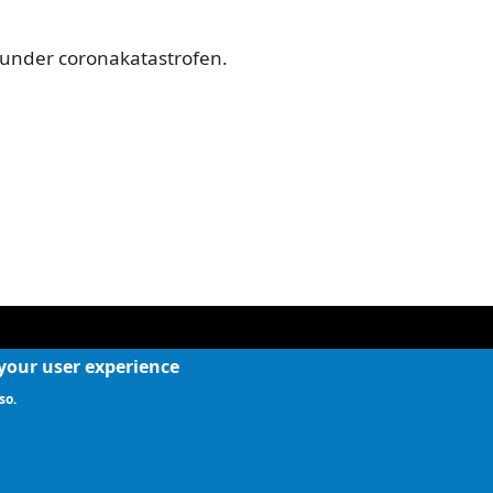
under coronakatastrofen.
 your user experience
so.