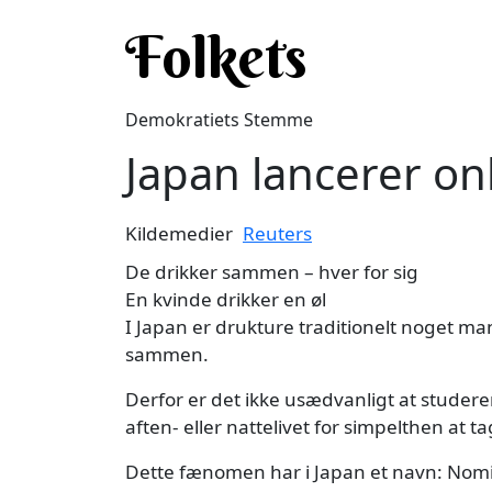
Gå til hovedindhold
Folkets
Demokratiets Stemme
Japan lancerer on
Kildemedier
Reuters
De drikker sammen – hver for sig
En kvinde drikker en øl
I Japan er drukture traditionelt noget man
sammen.
Derfor er det ikke usædvanligt at studere
aften- eller nattelivet for simpelthen at t
Dette fænomen har i Japan et navn: Nomi