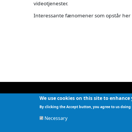
videotjenester.
Interessante fænomener som opstår her 
We use cookies on this site to enhance
By clicking the Accept button, you agree to us doing 
Necessary