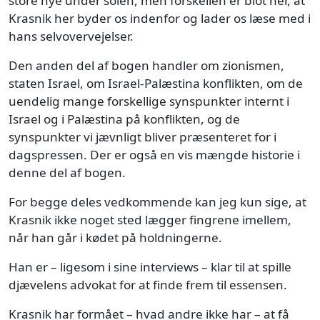
store nye under solen, men forskellen er blot her, at
Krasnik her byder os indenfor og lader os læse med i
hans selvovervejelser.
Den anden del af bogen handler om zionismen,
staten Israel, om Israel-Palæstina konflikten, om de
uendelig mange forskellige synspunkter internt i
Israel og i Palæstina på konflikten, og de
synspunkter vi jævnligt bliver præsenteret for i
dagspressen. Der er også en vis mængde historie i
denne del af bogen.
For begge deles vedkommende kan jeg kun sige, at
Krasnik ikke noget sted lægger fingrene imellem,
når han går i kødet på holdningerne.
Han er – ligesom i sine interviews – klar til at spille
djævelens advokat for at finde frem til essensen.
Krasnik har formået – hvad andre ikke har – at få