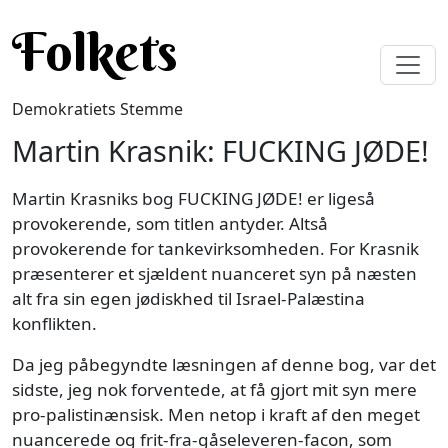
Gå til hovedindhold
Folkets
Demokratiets Stemme
Martin Krasnik: FUCKING JØDE!
Martin Krasniks bog FUCKING JØDE! er ligeså
provokerende, som titlen antyder. Altså
provokerende for tankevirksomheden. For Krasnik
præsenterer et sjældent nuanceret syn på næsten
alt fra sin egen jødiskhed til Israel-Palæstina
konflikten.
Da jeg påbegyndte læsningen af denne bog, var det
sidste, jeg nok forventede, at få gjort mit syn mere
pro-palistinænsisk. Men netop i kraft af den meget
nuancerede og frit-fra-gåseleveren-facon, som