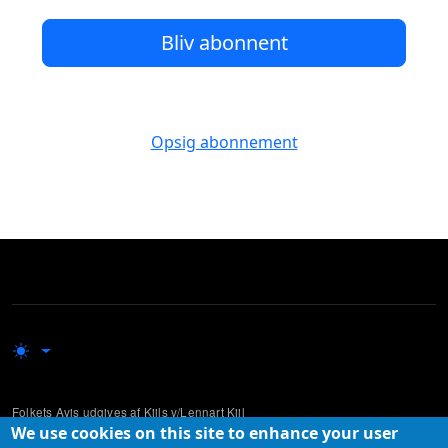
Bliv abonnent
Opsig abonnement
Folkets Avis udgives af Kiils v/Lennart Kiil
We use cookies on this site to enhance your user
Udgivelsen supplerer mere traditionelle og etablerede medier ved at lade