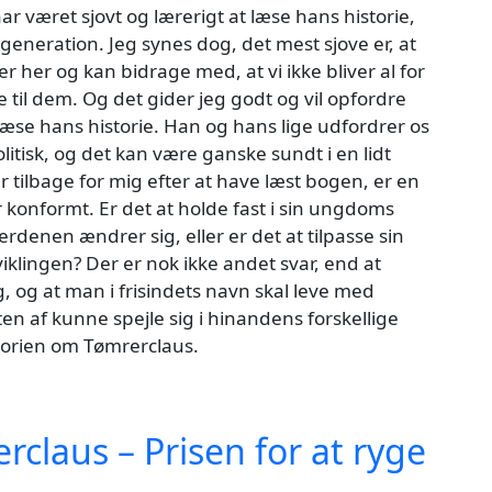
ar været sjovt og lærerigt at læse hans historie,
generation. Jeg synes dog, det mest sjove er, at
r her og kan bidrage med, at vi ikke bliver al for
e til dem. Og det gider jeg godt og vil opfordre
 læse hans historie. Han og hans lige udfordrer os
itisk, og det kan være ganske sundt i en lidt
år tilbage for mig efter at have læst bogen, er en
 konformt. Er det at holde fast i sin ungdoms
erdenen ændrer sig, eller er det at tilpasse sin
dviklingen? Der er nok ikke andet svar, end at
, og at man i frisindets navn skal leve med
n af kunne spejle sig i hinandens forskellige
storien om Tømrerclaus.
claus – Prisen for at ryge