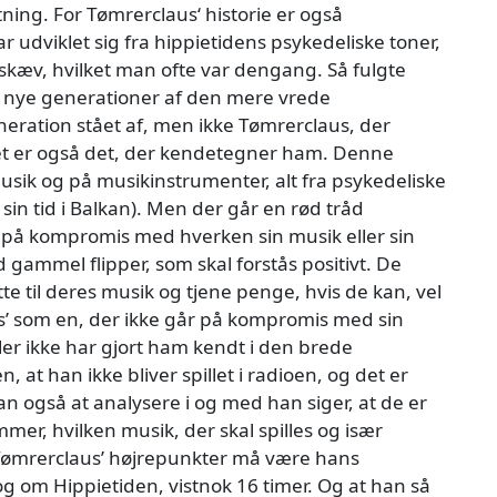
tning. For Tømrerclaus‘ historie er også
 udviklet sig fra hippietidens psykedeliske toner,
skæv, hvilket man ofte var dengang. Så fulgte
 nye generationer af den mere vrede
neration stået af, men ikke Tømrerclaus, der
t er også det, der kendetegner ham. Denne
sik og på musikinstrumenter, alt fra psykedeliske
sin tid i Balkan). Men der går en rød tråd
 på kompromis med hverken sin musik eller sin
 gammel flipper, som skal forstås positivt. De
lytte til deres musik og tjene penge, hvis de kan, vel
s’ som en, der ikke går på kompromis med sin
ler ikke har gjort ham kendt i den brede
 at han ikke bliver spillet i radioen, og det er
han også at analysere i og med han siger, at de er
er, hvilken musik, der skal spilles og især
af Tømrerclaus’ højrepunkter må være hans
g om Hippietiden, vistnok 16 timer. Og at han så