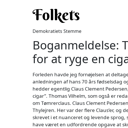
Gå til hovedindhold
Folkets
Demokratiets Stemme
Boganmeldelse: T
for at ryge en cig
Forleden havde jeg fornøjelsen at deltage i
anledningen af hans 70 års fødselsdag og
hedder egentlig Claus Clement Pedersen, 
cigar”. Thomas Vilhelm, som også er redakt
om Tømrerclaus. Claus Clement Pedersen u
Thylejren. Her var der flere Claus’er, og 
skrevet i et nuanceret og levende sprog
have været en udfordrende opgave at skull