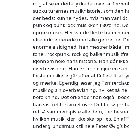
mig at se er dette lykkedes over al forven
subkulturernes musikhistorie, som den har
der bedst kunne nydes, hvis man var lidt 
punk og punkrock musikken i 80‘erne. De
oprørsmusik. Her var de fleste fra min ge
eksperimenterede med alle genrerne. De
enorme alsidighed, han mestrer både i mu
toner, rockpunk, rock og balkanmusik (fra 
igennem hele hans historie. Han går ikke
overbevisning. Han er i mine øjne en sand
fleste musikere går efter at få flest til at 
og mærke. Egentlig læser jeg Tømrerclau
musik og sin overbevisning, hvilket så hel
befolkning. Det erkender han også i bogen,
han vist ret fortørnet over. Det forsøger 
ret så sammenspiste alle dem, der bestemm
hvilken musik, der ikke skal spilles. En 
undergrundsmusik til hele Peter Øvig’s bo