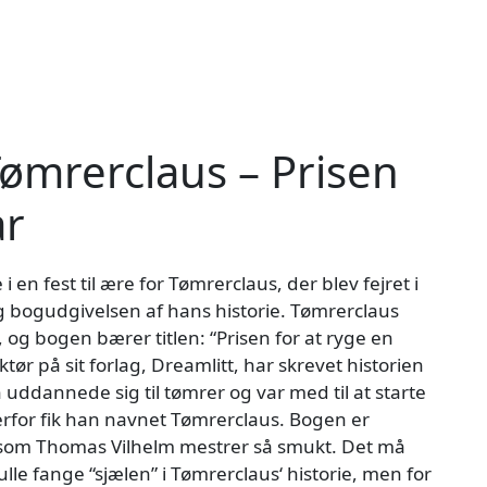
ømrerclaus – Prisen
ar
 en fest til ære for Tømrerclaus, der blev fejret i
 bogudgivelsen af hans historie. Tømrerclaus
og bogen bærer titlen: “Prisen for at ryge en
ør på sit forlag, Dreamlitt, har skrevet historien
ddannede sig til tømrer og var med til at starte
derfor fik han navnet Tømrerclaus. Bogen er
, som Thomas Vilhelm mestrer så smukt. Det må
e fange “sjælen” i Tømrerclaus‘ historie, men for