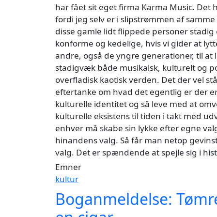
har fået sit eget firma Karma Music. Det h
fordi jeg selv er i slipstrømmen af samme 
disse gamle lidt flippede personer stadig e
konforme og kedelige, hvis vi gider at lytt
andre, også de yngre generationer, til at
stadigvæk både musikalsk, kulturelt og pol
overfladisk kaotisk verden. Det der vel st
eftertanke om hvad det egentlig er der er
kulturelle identitet og så leve med at omv
kulturelle eksistens til tiden i takt med u
enhver må skabe sin lykke efter egne valg
hinandens valg. Så får man netop gevinste
valg. Det er spændende at spejle sig i hi
Emner
kultur
Boganmeldelse: Tømrer