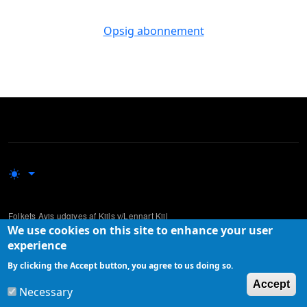
Opsig abonnement
Folkets Avis udgives af Kiils v/Lennart Kiil
We use cookies on this site to enhance your user
Udgivelsen supplerer mere traditionelle og etablerede medier ved at lade
experience
ikke-professionelle skribenter komme til orde i den offentlige debat.
By clicking the Accept button, you agree to us doing so.
W
Accept
Necessary