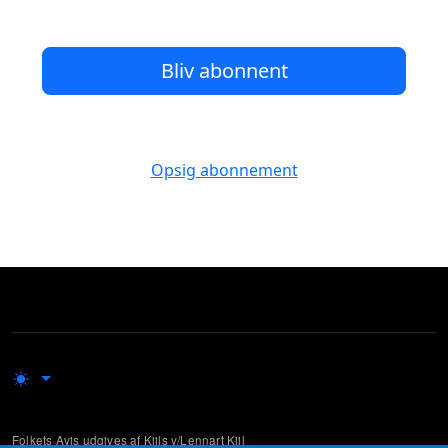
Bliv abonnent
Opsig abonnement
Folkets Avis udgives af Kiils v/Lennart Kiil