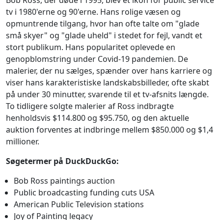
tv i 1980'erne og 90'erne. Hans rolige væsen og
opmuntrende tilgang, hvor han ofte talte om "glade
små skyer" og "glade uheld" i stedet for fejl, vandt et
stort publikum. Hans popularitet oplevede en
genopblomstring under Covid-19 pandemien. De
malerier, der nu sælges, spænder over hans karriere og
viser hans karakteristiske landskabsbilleder, ofte skabt
på under 30 minutter, svarende til et tv-afsnits længde.
To tidligere solgte malerier af Ross indbragte
henholdsvis $114.800 og $95.750, og den aktuelle
auktion forventes at indbringe mellem $850.000 og $1,4
millioner.
Søgetermer på DuckDuckGo:
Bob Ross paintings auction
Public broadcasting funding cuts USA
American Public Television stations
Joy of Painting legacy