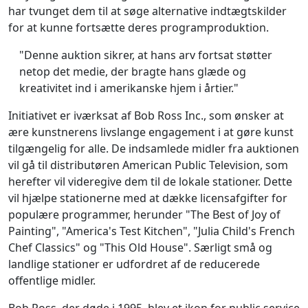
har tvunget dem til at søge alternative indtægtskilder
for at kunne fortsætte deres programproduktion.
"Denne auktion sikrer, at hans arv fortsat støtter
netop det medie, der bragte hans glæde og
kreativitet ind i amerikanske hjem i årtier."
Initiativet er iværksat af Bob Ross Inc., som ønsker at
ære kunstnerens livslange engagement i at gøre kunst
tilgængelig for alle. De indsamlede midler fra auktionen
vil gå til distributøren American Public Television, som
herefter vil videregive dem til de lokale stationer. Dette
vil hjælpe stationerne med at dække licensafgifter for
populære programmer, herunder "The Best of Joy of
Painting", "America's Test Kitchen", "Julia Child's French
Chef Classics" og "This Old House". Særligt små og
landlige stationer er udfordret af de reducerede
offentlige midler.
Bob Ross, der døde i 1995, blev et ikon for public service