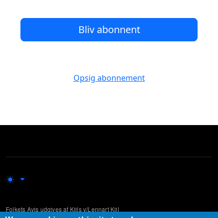
Bliv abonnent
Opsig abonnement
Folkets Avis udgives af Kiils v/Lennart Kiil