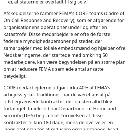
er, at staterne er overladt til sig selv.”
Afskedigelserne rammer FEMA's CORE-teams (Cadre of
On-Call Response and Recovery), som er afgørende for
organisationens operationer under og efter en
katastrofe. Disse medarbejdere er ofte de første
føderale myndighedspersoner på stedet, der
samarbejder med lokale embedsmænd og hjælper ofre.
Nedskæringerne, der startede med omkring 50
medarbejdere, kan være begyndelsen på en større plan
om at reducere FEMA's samlede antal ansatte
betydeligt.
CORE-medarbejderne udgør cirka 40% af FEMA's
arbejdsstyrke. Traditionelt har de været ansat på
tidsbegrænsede kontrakter, der næsten altid blev
forlænget. Imidlertid har Department of Homeland
Security (DHS) begrænset fornyelsen af disse
kontrakter til kun 180 dage, mens de overvejer en
langsigtet plan for at reducere organisationen. Fra 1.