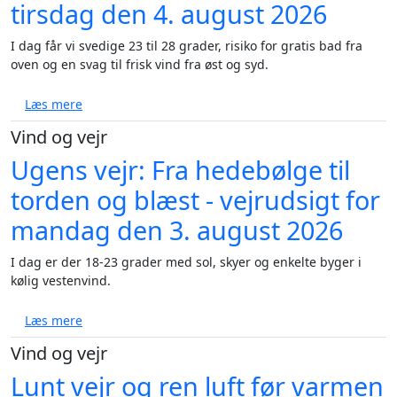
tirsdag den 4. august 2026
I dag får vi svedige 23 til 28 grader, risiko for gratis bad fra
oven og en svag til frisk vind fra øst og syd.
om Varme, kraftige byger og tropenat i vente - vejru
Læs mere
Vind og vejr
Ugens vejr: Fra hedebølge til
torden og blæst - vejrudsigt for
mandag den 3. august 2026
I dag er der 18-23 grader med sol, skyer og enkelte byger i
kølig vestenvind.
om Ugens vejr: Fra hedebølge til torden og blæst - 
Læs mere
Vind og vejr
Lunt vejr og ren luft før varmen