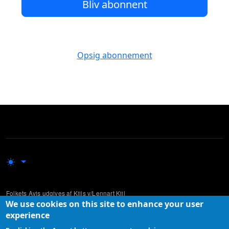
Bliv abonnent
Opsig abonnement
Folkets Avis udgives af Kiils v/Lennart Kiil
We use cookies on this site to enhance your user
Udgivelsen supplerer mere traditionelle og etablerede medier ved at lade
experience
ikke-professionelle skribenter komme til orde i den offentlige debat.