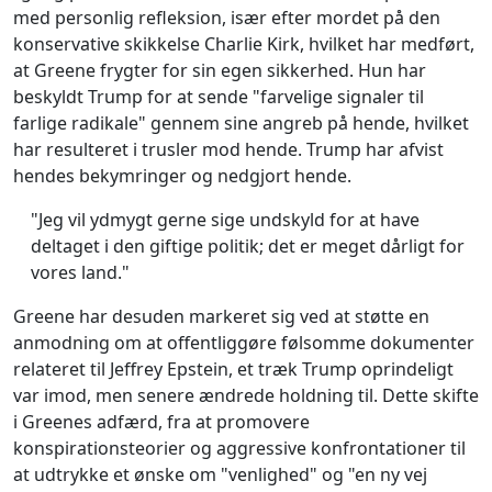
med personlig refleksion, især efter mordet på den
konservative skikkelse Charlie Kirk, hvilket har medført,
at Greene frygter for sin egen sikkerhed. Hun har
beskyldt Trump for at sende "farvelige signaler til
farlige radikale" gennem sine angreb på hende, hvilket
har resulteret i trusler mod hende. Trump har afvist
hendes bekymringer og nedgjort hende.
"Jeg vil ydmygt gerne sige undskyld for at have
deltaget i den giftige politik; det er meget dårligt for
vores land."
Greene har desuden markeret sig ved at støtte en
anmodning om at offentliggøre følsomme dokumenter
relateret til Jeffrey Epstein, et træk Trump oprindeligt
var imod, men senere ændrede holdning til. Dette skifte
i Greenes adfærd, fra at promovere
konspirationsteorier og aggressive konfrontationer til
at udtrykke et ønske om "venlighed" og "en ny vej