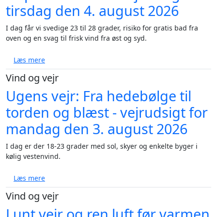
tirsdag den 4. august 2026
I dag får vi svedige 23 til 28 grader, risiko for gratis bad fra
oven og en svag til frisk vind fra øst og syd.
om Varme, kraftige byger og tropenat i vente - vejru
Læs mere
Vind og vejr
Ugens vejr: Fra hedebølge til
torden og blæst - vejrudsigt for
mandag den 3. august 2026
I dag er der 18-23 grader med sol, skyer og enkelte byger i
kølig vestenvind.
om Ugens vejr: Fra hedebølge til torden og blæst - 
Læs mere
Vind og vejr
Lunt vejr og ren luft før varmen