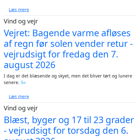
om Solrig weekend med op til 27 grader - vejrudsigt
Læs mere
Vind og vejr
Vejret: Bagende varme afløses
af regn før solen vender retur -
vejrudsigt for fredag den 7.
august 2026
I dag er det blæsende og skyet, men det bliver tørt og lunere
senere. 🌬️
om Vejret: Bagende varme afløses af regn før solen v
Læs mere
Vind og vejr
Blæst, byger og 17 til 23 grader
- vejrudsigt for torsdag den 6.