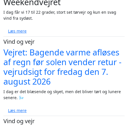
Weekendvejret
I dag får vi 17 til 22 grader, stort set tørvejr og kun en svag
vind fra sydøst.
om Solrig weekend med op til 27 grader - vejrudsigt
Læs mere
Vind og vejr
Vejret: Bagende varme afløses
af regn før solen vender retur -
vejrudsigt for fredag den 7.
august 2026
I dag er det blæsende og skyet, men det bliver tørt og lunere
senere. 🌬️
om Vejret: Bagende varme afløses af regn før solen v
Læs mere
Vind og vejr