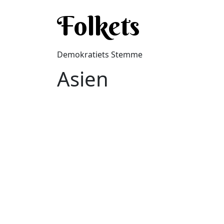
Gå til hovedindhold
Folkets
Demokratiets Stemme
Asien