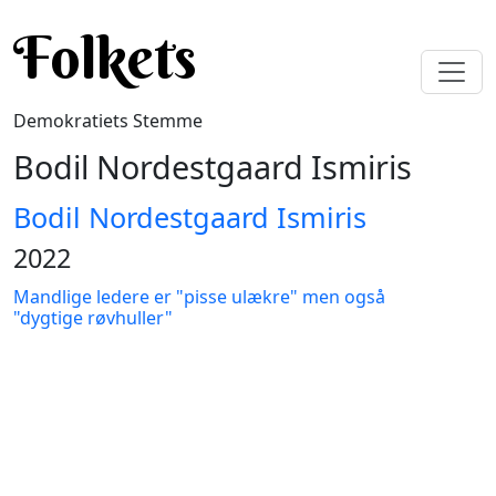
Gå til hovedindhold
Folkets
Demokratiets Stemme
Bodil Nordestgaard Ismiris
Bodil Nordestgaard Ismiris
2022
Mandlige ledere er "pisse ulækre" men også
"dygtige røvhuller"