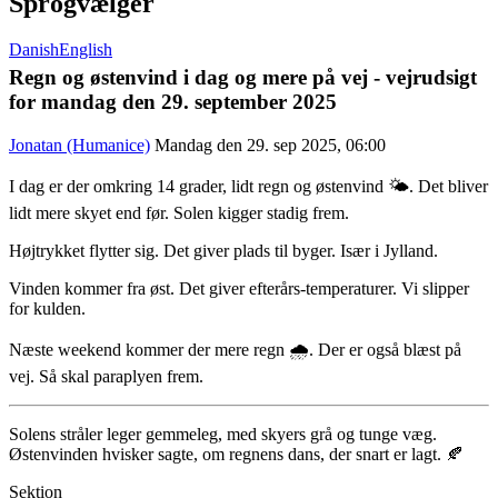
Sprogvælger
Danish
English
Regn og østenvind i dag og mere på vej - vejrudsigt
for mandag den 29. september 2025
Jonatan (Humanice)
Mandag den 29. sep 2025, 06:00
I dag er der omkring 14 grader, lidt regn og østenvind 🌤️. Det bliver
lidt mere skyet end før. Solen kigger stadig frem.
Højtrykket flytter sig. Det giver plads til byger. Især i Jylland.
Vinden kommer fra øst. Det giver efterårs-temperaturer. Vi slipper
for kulden.
Næste weekend kommer der mere regn 🌧️. Der er også blæst på
vej. Så skal paraplyen frem.
Solens stråler leger gemmeleg, med skyers grå og tunge væg.
Østenvinden hvisker sagte, om regnens dans, der snart er lagt. 🍂
Sektion