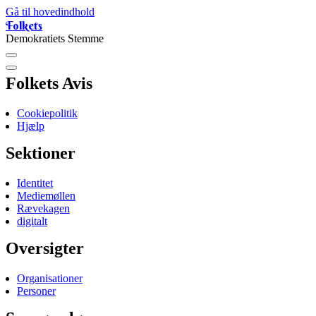
Gå til hovedindhold
Folkets
Demokratiets Stemme
Folkets Avis
Cookiepolitik
Hjælp
Sektioner
Identitet
Mediemøllen
Rævekagen
digitalt
Oversigter
Organisationer
Personer