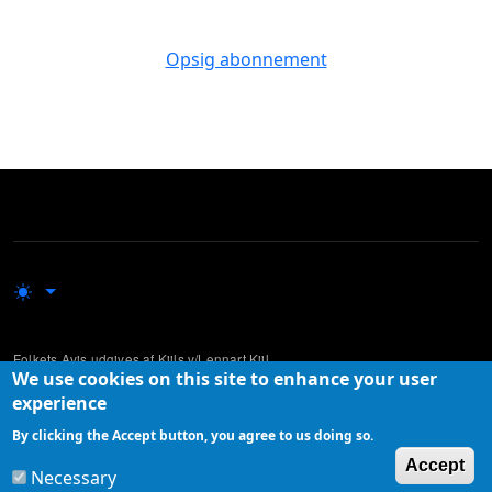
Opsig abonnement
Folkets Avis udgives af Kiils v/Lennart Kiil
We use cookies on this site to enhance your user
Udgivelsen supplerer mere traditionelle og etablerede medier ved at lade
experience
ikke-professionelle skribenter komme til orde i den offentlige debat.
By clicking the Accept button, you agree to us doing so.
W
Accept
Necessary