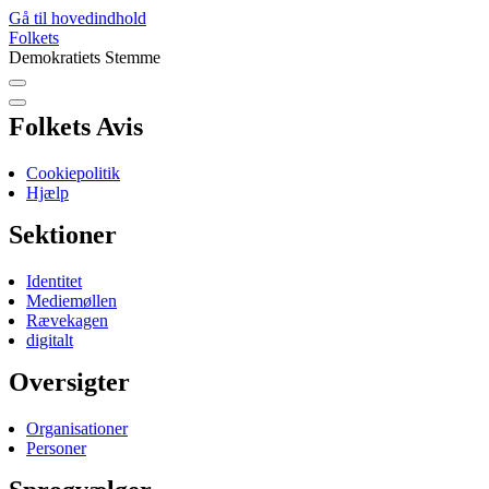
Gå til hovedindhold
Folkets
Demokratiets Stemme
Folkets Avis
Cookiepolitik
Hjælp
Sektioner
Identitet
Mediemøllen
Rævekagen
digitalt
Oversigter
Organisationer
Personer