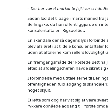
–
Der har været markante fejl i vores håndt
Sådan lød det tilbage i marts måned fra Je
Berlingske, da han offentliggjorde en in
konsulentaftaler i Rigspolitiet.
En skandale der så dagens lys i forbindel
blev afsløret i at tildele konsulentaftaler
uden at aftalerne kom i ellers lovpligtigt
En fremgangsmåde der kostede Bettina Jen
efter, at afdelingschefen havde sikret si
I forbindelse med udtalelserne til Berlings
offentligheden fuld adgang til skandalen
noget skjult.
Et løfte som dog har vist sig at være svært 
rykkere opnåede adgang til i første omga