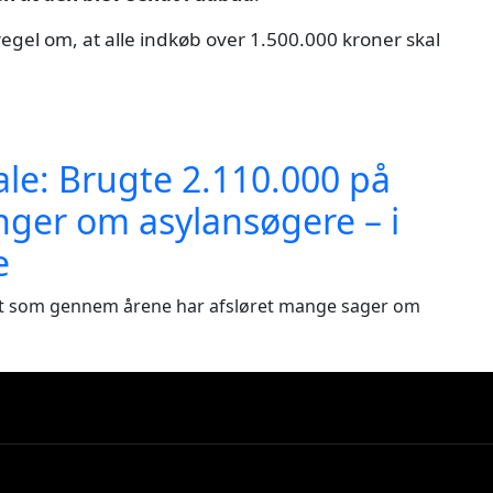
egel om, at alle indkøb over 1.500.000 kroner skal
dale: Brugte 2.110.000 på
nger om asylansøgere – i
e
ist som gennem årene har afsløret mange sager om