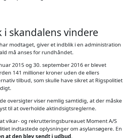
 i skandalens vindere
 har modtaget, giver et indblik i en administration
fald må anses for rundhåndet.
januar 2015 og 30. september 2016 er blevet
orden 141 millioner kroner uden de ellers
rnativ tilbud, som skulle have sikret at Rigspolitiet
digt.
e oversigter viser nemlig samtidig, at der måske
yst til at overholde aktindsigtsreglerne.
 at vikar- og rekrutteringsbureauet Moment A/S
olitiet indtastede oplysninger om asylansøgere. En
n at den blev sendt i udbud
.