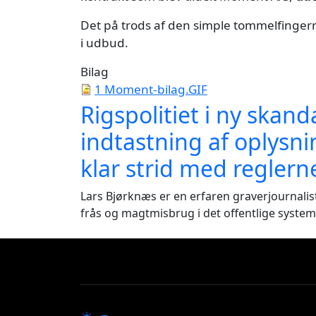
Det på trods af den simple tommelfingerr
i udbud.
Bilag
1 Moment-bilag.GIF
Rigspolitiet i ny skan
indtastning af oplysni
klar strid med reglern
Lars Bjørknæs er en erfaren graverjournal
frås og magtmisbrug i det offentlige system