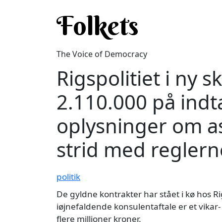
Skip to main content
Folkets
The Voice of Democracy
Rigspolitiet i ny 
2.110.000 på indt
oplysninger om as
strid med reglern
politik
De gyldne kontrakter har stået i kø hos Ri
iøjnefaldende konsulentaftale er et vikar
flere millioner kroner.