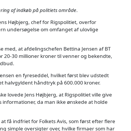
ering af indkøb på politiets område
.
ns Højbjerg, chef for Rigspolitiet, overfor
tern undersøgelse om omfanget af ulovlige
se med, at afdelingschefen Bettina Jensen af BT
 for 20-30 millioner kroner til venner og bekendte,
 udbud.
sen en fyreseddel, hvilket først blev udstedt
g et halvgyldent håndtryk på 600.000 kroner.
ke lovede Jens Højbjerg, at Rigspolitiet ville give
s informationer, da man ikke ønskede at holde
at få indfriet for Folkets Avis, som først efter flere
ng simple oversigter over, hvilke firmaer som har