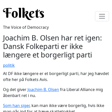
Skip to main content
Folkets
The Voice of Democracy
Joachim B. Olsen har ret igen:
Dansk Folkeparti er ikke
længere et borgerligt parti
politik
At DF ikke længere er et borgerligt parti, har jeg hævdet
ofte her på Folkets Avis.
Og det giver
Joachim B. Olsen
fra Liberal Alliance mig
åbenbart ret i nu.
Som han siger
, kan man ikke være borgerlig, hvis ikke
man går ind for at hæve skattetrykket.