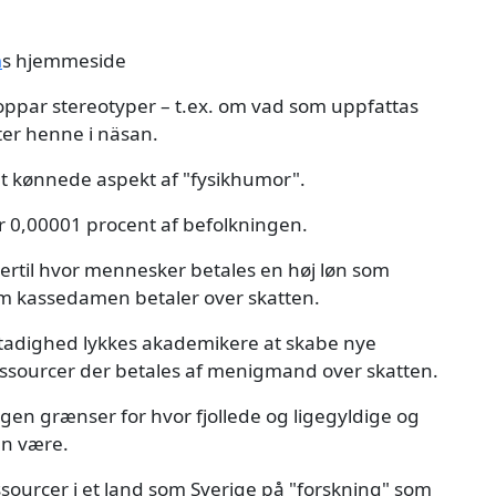
m
s hjemmeside
oppar stereotyper – t.ex. om vad som uppfattas
ter henne i näsan.
det kønnede aspekt af "fysikhumor".
 0,00001 procent af befolkningen.
rtil hvor mennesker betales en høj løn som
om kassedamen betaler over skatten.
 stadighed lykkes akademikere at skabe nye
ssourcer der betales af menigmand over skatten.
ogen grænser for hvor fjollede og ligegyldige og
an være.
ourcer i et land som Sverige på "forskning" som