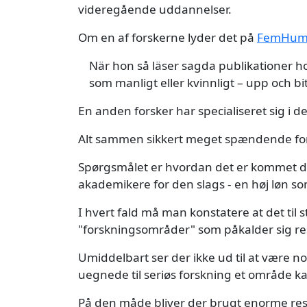
videregående uddannelser.
Om en af forskerne lyder det på
FemHu
När hon så läser sagda publikationer h
som manligt eller kvinnligt – upp och bi
En anden forsker har specialiseret sig i 
Alt sammen sikkert meget spændende for
Spørgsmålet er hvordan det er kommet de
akademikere for den slags - en høj løn s
I hvert fald må man konstatere at det til
"forskningsområder" som påkalder sig re
Umiddelbart ser der ikke ud til at være n
uegnede til seriøs forskning et område k
På den måde bliver der brugt enorme ress