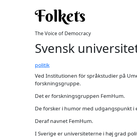
Skip to main content
Folkets
The Voice of Democracy
Svensk universit
politik
Ved Institutionen för språkstudier på Ume
forskningsgruppe.
Det er forskningsgruppen FemHum.
De forsker i humor med udgangspunkt i e
Deraf navnet FemHum.
I Sverige er universiteterne i høj grad po