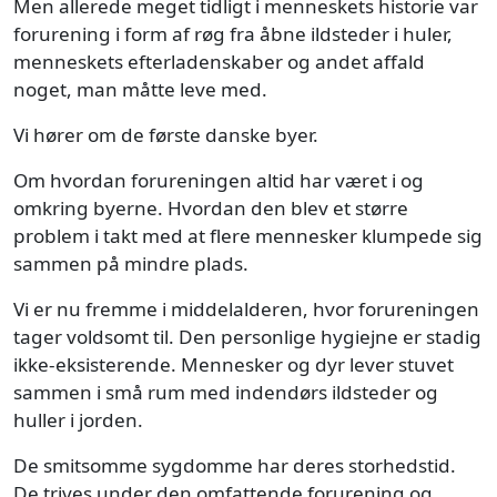
Men allerede meget tidligt i menneskets historie var
forurening i form af røg fra åbne ildsteder i huler,
menneskets efterladenskaber og andet affald
noget, man måtte leve med.
Vi hører om de første danske byer.
Om hvordan forureningen altid har været i og
omkring byerne. Hvordan den blev et større
problem i takt med at flere mennesker klumpede sig
sammen på mindre plads.
Vi er nu fremme i middelalderen, hvor forureningen
tager voldsomt til. Den personlige hygiejne er stadig
ikke-eksisterende. Mennesker og dyr lever stuvet
sammen i små rum med indendørs ildsteder og
huller i jorden.
De smitsomme sygdomme har deres storhedstid.
De trives under den omfattende forurening og