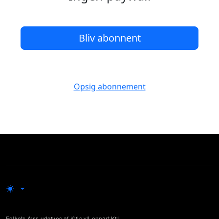
Bliv abonnent
Opsig abonnement
Folkets Avis udgives af Kiils v/Lennart Kiil