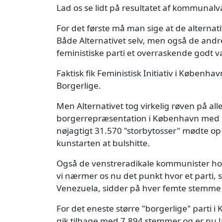
Lad os se lidt på resultatet af kommunal
For det første må man sige at de alternativ
Både Alternativet selv, men også de andre
feministiske parti et overraskende godt va
Faktisk fik Feministisk Initiativ i Købe
Borgerlige.
Men Alternativet tog virkelig røven på al
borgerrepræsentation i København med o
nøjagtigt 31.570 "storbytosser" mødte op 
kunstarten at bulshitte.
Også de venstreradikale kommunister hos
vi nærmer os nu det punkt hvor et parti, 
Venezuela, sidder på hver femte stemme 
For det eneste større "borgerlige" parti i
gik tilbage med 7.894 stemmer og er nu l