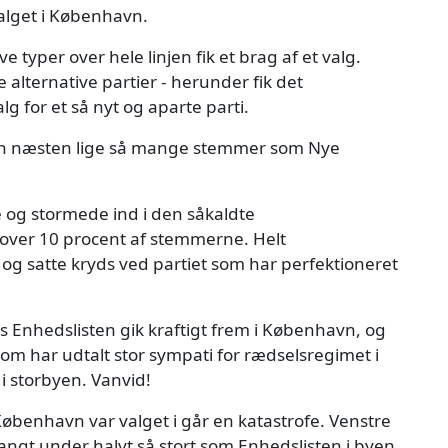
valget i København.
e typer over hele linjen fik et brag af et valg.
 alternative partier - herunder fik det
lg for et så nyt og aparte parti.
nhavn næsten lige så mange stemmer som Nye
le og stormede ind i den såkaldte
ver 10 procent af stemmerne. Helt
og satte kryds ved partiet som har perfektioneret
 Enhedslisten gik kraftigt frem i København, og
som har udtalt stor sympati for rædselsregimet i
i storbyen. Vanvid!
 København var valget i går en katastrofe. Venstre
angt under halvt så stort som Enhedslisten i byen.