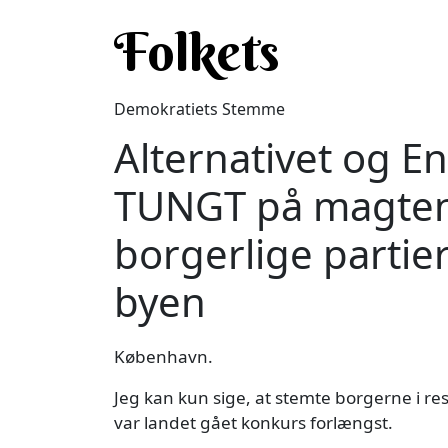
Gå til hovedindhold
Folkets
Demokratiets Stemme
Alternativet og En
TUNGT på magten
borgerlige partie
byen
København.
Jeg kan kun sige, at stemte borgerne i 
var landet gået konkurs forlængst.