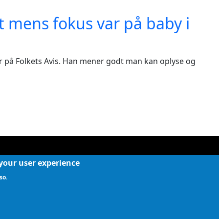
 mens fokus var på baby i
tør på Folkets Avis. Han mener godt man kan oplyse og
 your user experience
so.