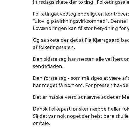
I tirsdags skete der to ting i Folketingssal
Folketinget vedtog endeligt en kontrover
"ulovlig påvirkningsvirksomhed". Denne 
Lovændringen kan få stor betydning for 
Og så skete der det at Pia Kjærsgaard b
af folketingssalen.
Den sidste sag har næsten alle vel hørt om
sendefladen.
Den første sag - som må siges at være af
har meget få hørt om. For pressen havde j
Det er måske værd at nævne at det er Me
Dansk Folkeparti ønsker næppe heller fok
Så det var nok noget der helst bare skul
omtale.