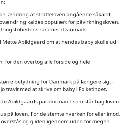
en:
siel ændring af straffeloven angående såkaldt
lovændring kaldes populært for påvirkningsloven.
ytringsfrihedens rammer i Danmark.
ad Mette Abildgaard om at hendes baby skulle ud
, for den overtog alle forside og hele
 større betydning for Danmark på længere sigt -
o travlt med at skrive om baby i Folketinget.
tte Abildgaards partiformand som står bag loven.
us på loven. For de stemte hverken for eller imod.
le overstås og gliden igennem uden for megen