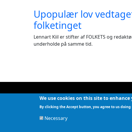
Upopulær lov vedtaget
folketinget
Lennart Kiil er stifter af FOLKETS og redak
underholde på samme tid.
We use cookies on this site to enhance
By clicking the Accept button, you agree to us doing 
Necessary