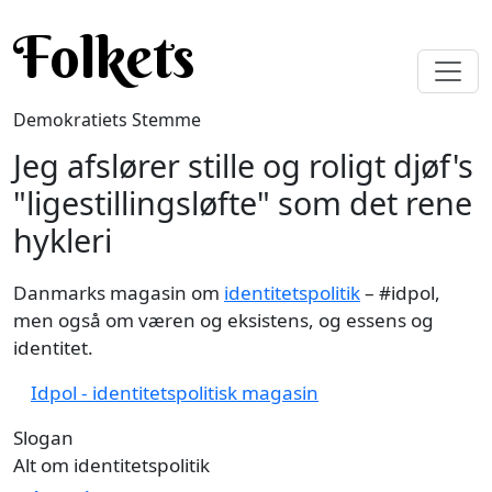
Gå til hovedindhold
Folkets
Demokratiets Stemme
Jeg afslører stille og roligt djøf's
"ligestillingsløfte" som det rene
hykleri
Danmarks magasin om
identitetspolitik
– #idpol,
men også om væren og eksistens, og essens og
identitet.
Idpol - identitetspolitisk magasin
Slogan
Alt om identitetspolitik