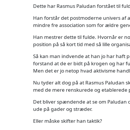
Dette har Rasmus Paludan forstået til ful
Han forstår det postmoderne univers af a
mindre fre association som for ældre gene
Han mestrer dette til fulde. Hvornår er nog
position på så kort tid med så lille organ
Så kan man indvende at han jo har haft po
forstand at de er bidt på krogen og har f
Men det er jo netop hvad aktivisme handl
Nu tyder alt dog på at Rasmus Paludan 
med de mere renskurede og etablerede po
Det bliver spændende at se om Paludan og
ude på gader og stræder.
Eller måske skifter han taktik?