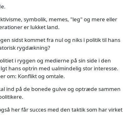
de.
ktivisme, symbolik, memes, "leg" og mere eller
rationer er lukket land.
en sidst kommet fra nul og niks i politik til hans
isatorisk rygdækning?
litiet i ryggen og medierne på sin side i den
ulgt hans optrin med ualmindelig stor interesse.
er om: Konflikt og omtale.
skal ind på de bonede gulve og optræde sammen
litikere.
så her får succes med den taktik som har virket