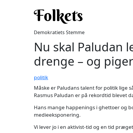
Gå til hovedindhold
Folkets
Demokratiets Stemme
Nu skal Paludan 
drenge – og pige
politik
Måske er Paludans talent for politik lige s
Rasmus Paludan er på rekordtid blevet 
Hans mange happenings i ghettoer og bo
medieeksponering.
Vi lever jo i en aktivist-tid og en tid præge