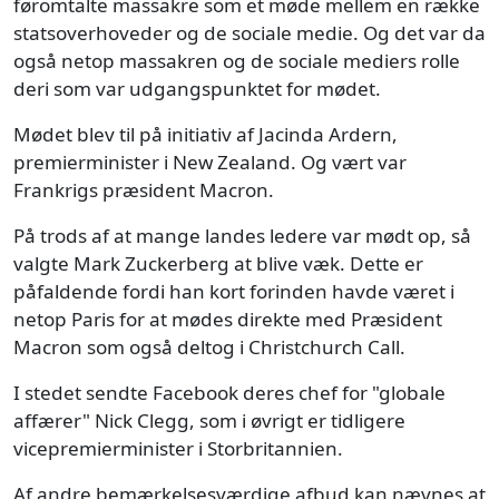
føromtalte massakre som et møde mellem en række
statsoverhoveder og de sociale medie. Og det var da
også netop massakren og de sociale mediers rolle
deri som var udgangspunktet for mødet.
Mødet blev til på initiativ af Jacinda Ardern,
premierminister i New Zealand. Og vært var
Frankrigs præsident Macron.
På trods af at mange landes ledere var mødt op, så
valgte Mark Zuckerberg at blive væk. Dette er
påfaldende fordi han kort forinden havde været i
netop Paris for at mødes direkte med Præsident
Macron som også deltog i Christchurch Call.
I stedet sendte Facebook deres chef for "globale
affærer" Nick Clegg, som i øvrigt er tidligere
vicepremierminister i Storbritannien.
Af andre bemærkelsesværdige afbud kan nævnes at