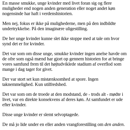
En masse smukke, unge kvinder med livet foran sig og flere
muligheder end nogen anden generation eller noget andet køn
nogensinde har haft i verdenshistorien.
Men nej, fokus er ikke på mulighederne, men på den indbildte
undertrykkelse. På den imaginære uligestilling.
De her unge kvinder kunne slet ikke stoppe med at tale om hvor
synd det er for kvinder.
Det var som om disse unge, smukke kvinder ingen anelse havde om
de ofre som også mænd har gjort op gennem historien for at bringe
vores samfund frem til det højtudviklede stadium af overflod som
mange i dag tager for givet.
Der var stort set kun mistænksomhed at spore. Ingen
taknemmelighed. Kun utilfredshed.
Det var som om de troede at den modstand, de - trods alt - mødte i
livet, var en direkte konsekvens af deres køn. At samfundet er ude
efter kvinder.
Disse unge kvinder er slemt selvoptagede.
De må jo lide under en eller anden vrangforestilling om
den anden
.