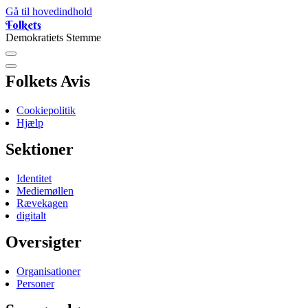
Gå til hovedindhold
Folkets
Demokratiets Stemme
Folkets Avis
Cookiepolitik
Hjælp
Sektioner
Identitet
Mediemøllen
Rævekagen
digitalt
Oversigter
Organisationer
Personer