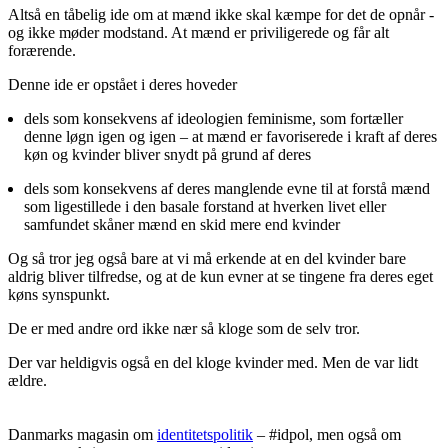
Altså en tåbelig ide om at mænd ikke skal kæmpe for det de opnår -
og ikke møder modstand. At mænd er priviligerede og får alt
forærende.
Denne ide er opstået i deres hoveder
dels som konsekvens af ideologien feminisme, som fortæller
denne løgn igen og igen – at mænd er favoriserede i kraft af deres
køn og kvinder bliver snydt på grund af deres
dels som konsekvens af deres manglende evne til at forstå mænd
som ligestillede i den basale forstand at hverken livet eller
samfundet skåner mænd en skid mere end kvinder
Og så tror jeg også bare at vi må erkende at en del kvinder bare
aldrig bliver tilfredse, og at de kun evner at se tingene fra deres eget
køns synspunkt.
De er med andre ord ikke nær så kloge som de selv tror.
Der var heldigvis også en del kloge kvinder med. Men de var lidt
ældre.
Danmarks magasin om
identitetspolitik
– #idpol, men også om