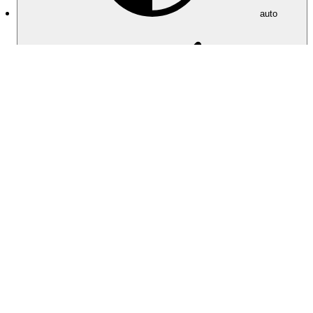
auto
light