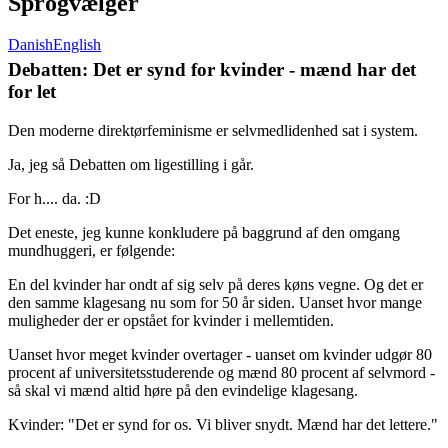
Sprogvælger
Danish
English
Debatten: Det er synd for kvinder - mænd har det
for let
Den moderne direktørfeminisme er selvmedlidenhed sat i system.
Ja, jeg så Debatten om ligestilling i går.
For h.... da. :D
Det eneste, jeg kunne konkludere på baggrund af den omgang
mundhuggeri, er følgende:
En del kvinder har ondt af sig selv på deres køns vegne. Og det er
den samme klagesang nu som for 50 år siden. Uanset hvor mange
muligheder der er opstået for kvinder i mellemtiden.
Uanset hvor meget kvinder overtager - uanset om kvinder udgør 80
procent af universitetsstuderende og mænd 80 procent af selvmord -
så skal vi mænd altid høre på den evindelige klagesang.
Kvinder: "Det er synd for os. Vi bliver snydt. Mænd har det lettere."