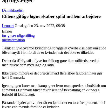
Sprogvælger
Danish
English
Elitens giftige løgne skaber splid mellem arbejdere
Lennart
Onsdag den 23. nov 2022, 09:38
Emner
imaginær uligestilling
misinformation
Tænk at lyve overfor kvinder og forsøge at overbevise dem om at de
bliver snydt i løn fordi de er kvinder, når det ikke er tilfældet.
Det er da dårlig stil at lyve for folk og gøre dem utilfredse ved at
manipulere dem med løgn og latin.
Ikke desto mindre er det præcist hvad flere store fagforeninger gør
her i Danmark.
Igen og igen kører man kampagner hvor man spreder et budskab om
at mænd i Danmark bliver favoriseret på bekostning af kvinder i
forhold til lønindtægt.
Påstanden lyder at kvinder får en løn der er en to-cifret procentandel
lavere end mænds fordi de er kvinder.