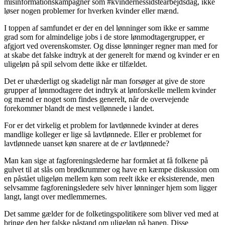
misinformationskampagner som #kvindernessidstearbejdsdag, ikke
løser nogen problemer for hverken kvinder eller mænd.
I toppen af samfundet er der en del lønninger som ikke er samme
grad som for almindelige jobs i de store lønmodtagergrupper, er
afgjort ved overenskomster. Og disse lønninger regner man med for
at skabe det falske indtryk at der generelt for mænd og kvinder er en
uligeløn på spil selvom dette ikke er tilfældet.
Det er uhæderligt og skadeligt når man forsøger at give de store
grupper af lønmodtagere det indtryk at lønforskelle mellem kvinder
og mænd er noget som findes generelt, når de overvejende
forekommer blandt de mest vellønnede i landet.
For er det virkelig et problem for lavtlønnede kvinder at deres
mandlige kolleger er lige så lavtlønnede. Eller er problemet for
lavtlønnede uanset køn snarere at de
er
lavtlønnede?
Man kan sige at fagforeningslederne har formået at få folkene på
gulvet til at slås om brødkrummer og have en kæmpe diskussion om
en påstået uligeløn mellem køn som reelt ikke er eksisterende, men
selvsamme fagforeningsledere selv hiver lønninger hjem som ligger
langt, langt over medlemmernes.
Det samme gælder for de folketingspolitikere som bliver ved med at
bringe den her falske påstand om uligeløn på banen. Disse