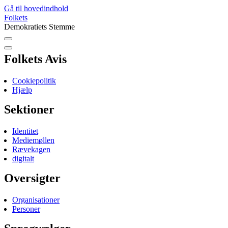
Gå til hovedindhold
Folkets
Demokratiets Stemme
Folkets Avis
Cookiepolitik
Hjælp
Sektioner
Identitet
Mediemøllen
Rævekagen
digitalt
Oversigter
Organisationer
Personer