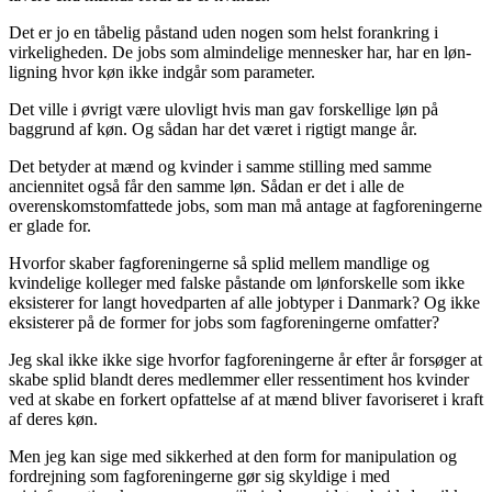
Det er jo en tåbelig påstand uden nogen som helst forankring i
virkeligheden. De jobs som almindelige mennesker har, har en løn-
ligning hvor køn ikke indgår som parameter.
Det ville i øvrigt være ulovligt hvis man gav forskellige løn på
baggrund af køn. Og sådan har det været i rigtigt mange år.
Det betyder at mænd og kvinder i samme stilling med samme
anciennitet også får den samme løn. Sådan er det i alle de
overenskomstomfattede jobs, som man må antage at fagforeningerne
er glade for.
Hvorfor skaber fagforeningerne så splid mellem mandlige og
kvindelige kolleger med falske påstande om lønforskelle som ikke
eksisterer for langt hovedparten af alle jobtyper i Danmark? Og ikke
eksisterer på de former for jobs som fagforeningerne omfatter?
Jeg skal ikke ikke sige hvorfor fagforeningerne år efter år forsøger at
skabe splid blandt deres medlemmer eller ressentiment hos kvinder
ved at skabe en forkert opfattelse af at mænd bliver favoriseret i kraft
af deres køn.
Men jeg kan sige med sikkerhed at den form for manipulation og
fordrejning som fagforeningerne gør sig skyldige i med