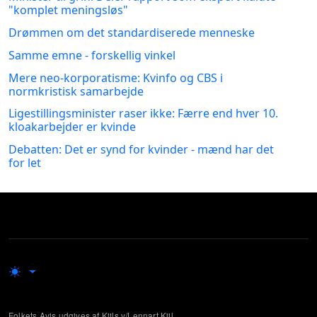
"komplet meningsløs"
Drømmen om det standardiserede menneske
Samme emne - forskellig vinkel
Mere neo-korporatisme: Kvinfo og CBS i
normkristisk samarbejde
Ligestillingsminister raser ikke: Færre end hver 10.
kloakarbejder er kvinde
Debatten: Det er synd for kvinder - mænd har det
for let
Folkets Avis udgives af Kiils v/Lennart Kiil