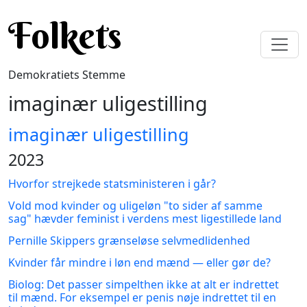
Gå til hovedindhold
Folkets
Demokratiets Stemme
imaginær uligestilling
imaginær uligestilling
2023
Hvorfor strejkede statsministeren i går?
Vold mod kvinder og uligeløn "to sider af samme
sag" hævder feminist i verdens mest ligestillede land
Pernille Skippers grænseløse selvmedlidenhed
Kvinder får mindre i løn end mænd — eller gør de?
Biolog: Det passer simpelthen ikke at alt er indrettet
til mænd. For eksempel er penis nøje indrettet til en